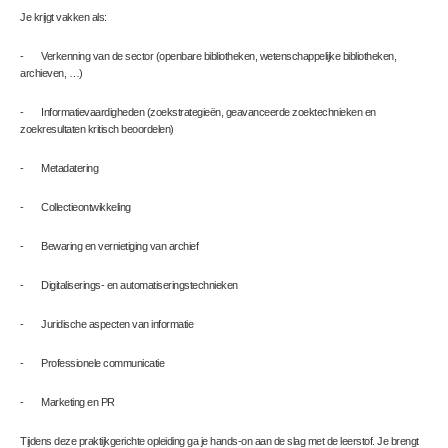
Je krijgt vakken als:
- Verkenning van de sector (openbare bibliotheken, wetenschappelijke bibliotheken,
archieven, …)
- Informatievaardigheden (zoekstrategieën, geavanceerde zoektechnieken en
zoekresultaten kritisch beoordelen)
- Metadatering
- Collectieontwikkeling
- Bewaring en vernietiging van archief
- Digitaliserings- en automatiseringstechnieken
- Juridische aspecten van informatie
- Professionele communicatie
- Marketing en PR
Tijdens deze praktijkgerichte opleiding ga je hands-on aan de slag met de leerstof. Je brengt