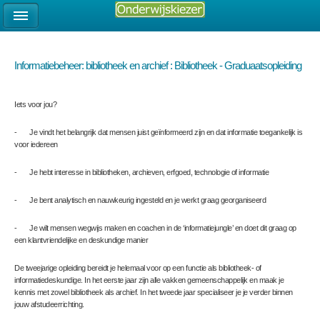
Informatiebeheer: bibliotheek en archief : Bibliotheek - Graduaatsopleiding
Iets voor jou?
- Je vindt het belangrijk dat mensen juist geïnformeerd zijn en dat informatie toegankelijk is
voor iedereen
- Je hebt interesse in bibliotheken, archieven, erfgoed, technologie of informatie
- Je bent analytisch en nauwkeurig ingesteld en je werkt graag georganiseerd
- Je wilt mensen wegwijs maken en coachen in de ‘informatiejungle’ en doet dit graag op
een klantvriendelijke en deskundige manier
De tweejarige opleiding bereidt je helemaal voor op een functie als bibliotheek- of
informatiedeskundige. In het eerste jaar zijn alle vakken gemeenschappelijk en maak je
kennis met zowel bibliotheek als archief. In het tweede jaar specialiseer je je verder binnen
jouw afstudeerrichting.