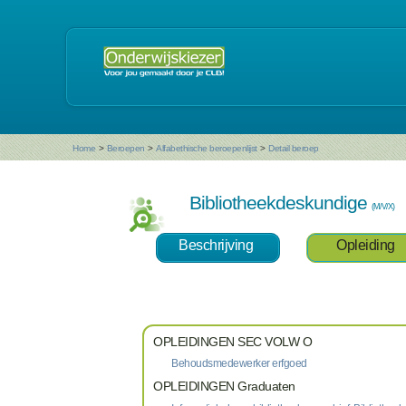
Home
>
Beroepen
>
Alfabethische beroepenlijst
>
Detail beroep
Bibliotheekdeskundige
(M/V/X)
Beschrijving
Opleiding
OPLEIDINGEN SEC VOLW O
Behoudsmedewerker erfgoed
OPLEIDINGEN Graduaten