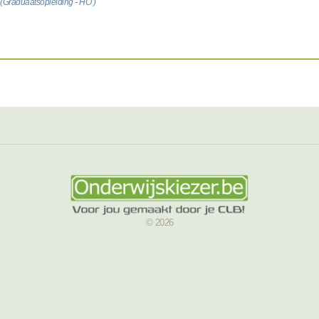
(Graduaatsopleiding - HO )
© 2026