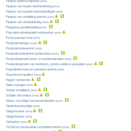
Plaatser buitenschrijnwerk
(M/V/X)
Plaatser van houten vloerbedekking
(M/V/X)
Plaatser van soepele vloerbekledingen
(M/V/X)
Plaatser van ventilatiesystemen
(M/V/X)
Plaatser van vloerbekleding
(M/V/X)
Ploegbaas gevelbekleding
(M/V/X)
Polyvalent administratief medewerker
(M/V/X)
Procesoperator hout
(M/V/X)
Productiemanager
(M/V/X)
Productiemedewerker
(M/V/X)
Productiemedewerker prefab beton
(M/V/X)
Productieoperator bouw- en prefabmaterialen
(M/V/X)
Productieoperator van stortbeton, cement, asfalt en granulaten
(M/V/X)
Projectleider bouw en openbare werken
(M/V/X)
Reachtruckchauffeur
(M/V/X)
Rigger-monteerder
Sales manager
(M/V/X)
Sanitair installateur
(M/V/X)
Schilder-decorateur
(M/V/X)
Sloper- recyclage van bouwmaterialen
(M/V/X)
Stedenbouwkundige
(M/V/X)
Steigerbouwer
(M/V/X)
Steigerbouwer
(M/V/X)
Stukadoor
(M/V/X)
Technicus hernieuwbare energietechnieken
(M/V/X)