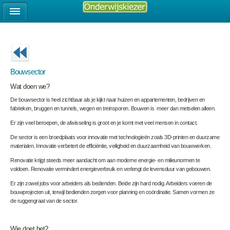
Bouwsector
Wat doen we?
De bouwsector is heel zichtbaar als je kijkt naar huizen en appartementen, bedrijven en
fabrieken, bruggen en tunnels, wegen en treinsporen. Bouwen is meer dan metselen alleen.
Er zijn veel beroepen, de afwisseling is groot en je komt met veel mensen in contact.
De sector is een broedplaats voor innovatie met technologieën zoals 3D-printen en duurzame
materialen. Innovatie verbetert de efficiëntie, veiligheid en duurzaamheid van bouwwerken.
Renovatie krijgt steeds meer aandacht om aan moderne energie- en milieunormen te
voldoen. Renovatie vermindert energieverbruik en verlengt de levensduur van gebouwen.
Er zijn zowel jobs voor arbeiders als bedienden. Beide zijn hard nodig. Arbeiders voeren de
bouwprojecten uit, terwijl bedienden zorgen voor planning en coördinatie. Samen vormen ze
de ruggengraat van de sector.
Wie doet het?