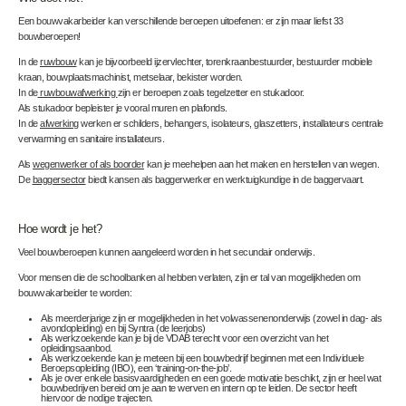
Een bouwvakarbeider kan verschillende beroepen uitoefenen: er zijn maar liefst 33
bouwberoepen!
In de
ruwbouw
kan je bijvoorbeeld ijzervlechter, torenkraanbestuurder, bestuurder mobiele
kraan, bouwplaatsmachinist, metselaar, bekister worden.
In de
ruwbouwafwerking
zijn er beroepen zoals tegelzetter en stukadoor.
Als stukadoor bepleister je vooral muren en plafonds.
In de
afwerking
werken er schilders, behangers, isolateurs, glaszetters, installateurs centrale
verwarming en sanitaire installateurs.
Als
wegenwerker of als boorder
kan je meehelpen aan het maken en herstellen van wegen.
De
baggersector
biedt kansen als baggerwerker en werktuigkundige in de baggervaart.
Hoe wordt je het?
Veel bouwberoepen kunnen aangeleerd worden in het secundair onderwijs.
Voor mensen die de schoolbanken al hebben verlaten, zijn er tal van mogelijkheden om
bouwvakarbeider te worden:
Als meerderjarige zijn er mogelijkheden in het volwassenenonderwijs (zowel in dag- als
avondopleiding) en bij Syntra (de leerjobs)
Als werkzoekende kan je bij de VDAB terecht voor een overzicht van het
opleidingsaanbod.
Als werkzoekende kan je meteen bij een bouwbedrijf beginnen met een Individuele
Beroepsopleiding (IBO), een ‘training-on-the-job’.
Als je over enkele basisvaardigheden en een goede motivatie beschikt, zijn er heel wat
bouwbedrijven bereid om je aan te werven en intern op te leiden. De sector heeft
hiervoor de nodige trajecten.