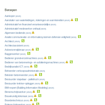
Beroepen
Aankoper
(M/V/X)
Aansluiter van waterleidingen, rioleringen en warmtenetten
(M/V/X)
Administratief en financieel verantwoordelijke
(M/V/X)
Administratief medewerker onthaal
(M/V/X)
Algemeen bediende
(M/V/X)
Analist communicatie- en informatiesystemen defensie-veiligheid
(M/V/X)
Architect
(M/V/X)
Architectassistent
(M/V/X)
Asbestverwijderaar
(M/V/X)
Baggerwerker
(M/V/X)
Bediener grondverzetmachines
(M/V/X)
Bediener van betonnerings- en asfalteringsmachines
(M/V/X)
Bedrijfsanalist ICT
(M/V/X)
Beheerder verkoopsadministratie
(M/V/X)
Bekister-betonneerder
(M/V/X)
Bestuurder stapelaar - pallettruck
(M/V/X)
Bestuurder trekker-oplegger
(M/V/X)
BIM-expert (Building Information Modeling)
(M/V/X)
Binnenschrijnwerker
(M/V/X)
Bouwkundig tekenaar
(M/V/X)
Brandertechnicus
(M/V/X)
Buitenschrijnwerker
(M/V/X)