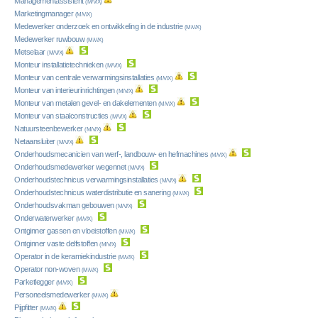
Managementassistent
(M/V/X)
Marketingmanager
(M/V/X)
Medewerker onderzoek en ontwikkeling in de industrie
(M/V/X)
Medewerker ruwbouw
(M/V/X)
Metselaar
(M/V/X)
Monteur installatietechnieken
(M/V/X)
Monteur van centrale verwarmingsinstallaties
(M/V/X)
Monteur van interieurinrichtingen
(M/V/X)
Monteur van metalen gevel- en dakelementen
(M/V/X)
Monteur van staalconstructies
(M/V/X)
Natuursteenbewerker
(M/V/X)
Netaansluiter
(M/V/X)
Onderhoudsmecanicien van werf-, landbouw- en hefmachines
(M/V/X)
Onderhoudsmedewerker wegennet
(M/V/X)
Onderhoudstechnicus verwarmingsinstallaties
(M/V/X)
Onderhoudstechnicus waterdistributie en sanering
(M/V/X)
Onderhoudsvakman gebouwen
(M/V/X)
Onderwaterwerker
(M/V/X)
Ontginner gassen en vloeistoffen
(M/V/X)
Ontginner vaste delfstoffen
(M/V/X)
Operator in de keramiekindustrie
(M/V/X)
Operator non-woven
(M/V/X)
Parketlegger
(M/V/X)
Personeelsmedewerker
(M/V/X)
Pijpfitter
(M/V/X)