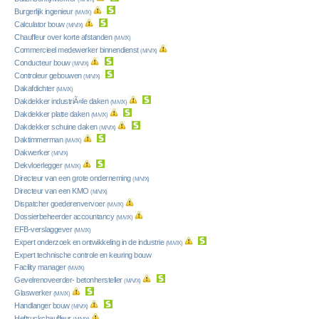
Burgerlijk ingenieur
(M/V/X)
Calculator bouw
(M/V/X)
Chauffeur over korte afstanden
(M/V/X)
Commercieel medewerker binnendienst
(M/V/X)
Conducteur bouw
(M/V/X)
Controleur gebouwen
(M/V/X)
Dakafdichter
(M/V/X)
Dakdekker industriÃ«le daken
(M/V/X)
Dakdekker platte daken
(M/V/X)
Dakdekker schuine daken
(M/V/X)
Daktimmerman
(M/V/X)
Dakwerker
(M/V/X)
Dekvloerlegger
(M/V/X)
Directeur van een grote onderneming
(M/V/X)
Directeur van een KMO
(M/V/X)
Dispatcher goederenvervoer
(M/V/X)
Dossierbeheerder accountancy
(M/V/X)
EFB-verslaggever
(M/V/X)
Expert onderzoek en ontwikkeling in de industrie
(M/V/X)
Expert technische controle en keuring bouw
Facility manager
(M/V/X)
Gevelrenoveerder- betonhersteller
(M/V/X)
Glaswerker
(M/V/X)
Handlanger bouw
(M/V/X)
Heftruckchauffeur