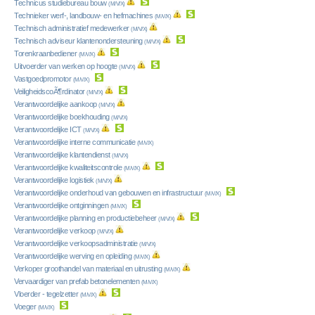
Technicus studiebureau bouw
(M/V/X)
Technieker werf-, landbouw- en hefmachines
(M/V/X)
Technisch administratief medewerker
(M/V/X)
Technisch adviseur klantenondersteuning
(M/V/X)
Torenkraanbediener
(M/V/X)
Uitvoerder van werken op hoogte
(M/V/X)
Vastgoedpromotor
(M/V/X)
VeiligheidscoÃ¶rdinator
(M/V/X)
Verantwoordelijke aankoop
(M/V/X)
Verantwoordelijke boekhouding
(M/V/X)
Verantwoordelijke ICT
(M/V/X)
Verantwoordelijke interne communicatie
(M/V/X)
Verantwoordelijke klantendienst
(M/V/X)
Verantwoordelijke kwaliteitscontrole
(M/V/X)
Verantwoordelijke logistiek
(M/V/X)
Verantwoordelijke onderhoud van gebouwen en infrastructuur
(M/V/X)
Verantwoordelijke ontginningen
(M/V/X)
Verantwoordelijke planning en productiebeheer
(M/V/X)
Verantwoordelijke verkoop
(M/V/X)
Verantwoordelijke verkoopsadministratie
(M/V/X)
Verantwoordelijke werving en opleiding
(M/V/X)
Verkoper groothandel van materiaal en uitrusting
(M/V/X)
Vervaardiger van prefab betonelementen
(M/V/X)
Vloerder - tegelzetter
(M/V/X)
Voeger
(M/V/X)