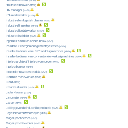
(M/V/X)
Houtskeletbouwer
(M/V/X)
HR manager
(M/V/X)
ICT-medewerker
(M/V/X)
Industrieel en logistiek planner
(M/V/X)
Industrieel ingenieur
(M/V/X)
Industrieel isolatiewerker
(M/V/X)
Industrieel schilder
(M/V/X)
Ingenieur studie en advies bouw
(M/V/X)
Installateur energiemanagementsystemen
(M/V/X)
Insteller-bediener van CNC werktuigmachines
(M/V/X)
Insteller-bediener van conventionele werktuigmachines
(M/V/X)
Interieurarchitect/ interieurvormgever
(M/V/X)
Interieurbouwer
(M/V/X)
Isoleerder ruwbouw en dak
(M/V/X)
Juridisch medewerker
(M/V/X)
Jurist
(M/V/X)
Kraanbestuurder
(M/V/X)
Lader - losser
(M/V/X)
Landmeter
(M/V/X)
Lasser
(M/V/X)
Leidinggevende industriële productie
(M/V/X)
Logistiek verantwoordelijke
(M/V/X)
Magazijnbeheerder
(M/V/X)
Magazijnmedewerker
(M/V/X)