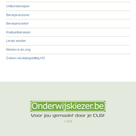
Uniformberoepen
Beroepssectoren
Beroepenzoeker
Knelpuntberoepen
Leraar worden
Werken in de zorg
Zoeken via belangstelling HO
© 2026