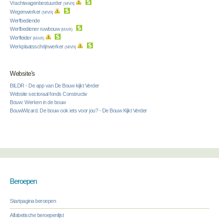
Vrachtwagenbestuurder
(M/V/X)
Wegenwerker
(M/V/X)
Werfbediende
Werfbediener ruwbouw
(M/V/X)
Werfleider
(M/V/X)
Werkplaatsschrijnwerker
(M/V/X)
Website's
BILDR - De app van De Bouw kijkt Verder
Website sectoraal fonds Constructiv
Bouw: Werken in de bouw
BouwWizard. De bouw ook iets voor jou? - De Bouw Kijkt Verder
Beroepen
Startpagina beroepen
Alfabetische beroepenlijst