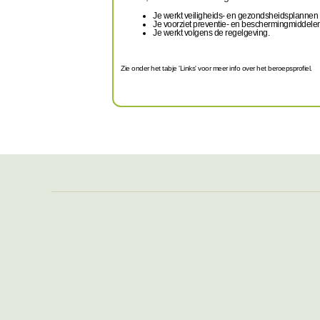
Je werkt veiligheids- en gezondsheidsplannen u
Je voorziet preventie- en beschermingmiddelen vo
Je werkt volgens de regelgeving.
Zie onder het tabje 'Links' voor meer info over het beroepsprofiel.