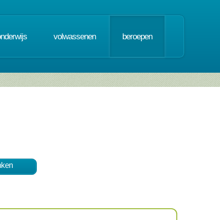
onderwijs
volwassenen
beroepen
nken