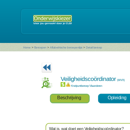
Home
>
Beroepen
>
Alfabethische beroepenlijst
>
Detail beroep
Veiligheidscoördinator
(M/V/X)
Knelpuntberoep Vlaanderen
Beschrijving
Opleiding
Wat is, wat doet een Veiligheidscoördinator?