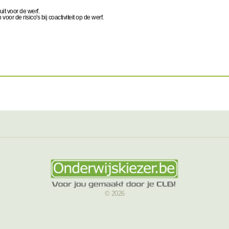
it voor de werf.
or de risico's bij coactiviteit op de werf.
© 2026