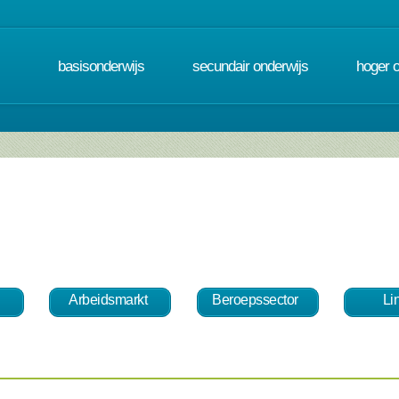
basisonderwijs
secundair onderwijs
hoger 
Arbeidsmarkt
Beroepssector
Li