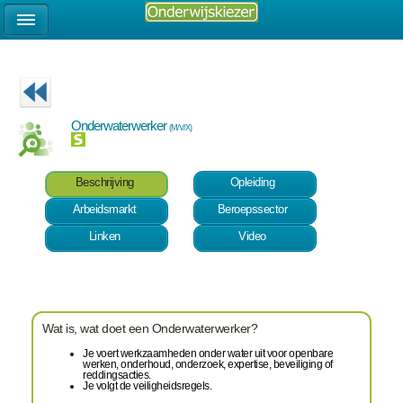
Onderwaterwerker
(M/V/X)
Beschrijving
Opleiding
Arbeidsmarkt
Beroepssector
Linken
Video
Wat is, wat doet een Onderwaterwerker?
Je voert werkzaamheden onder water uit voor openbare
werken, onderhoud, onderzoek, expertise, beveiliging of
reddingsacties.
Je volgt de veiligheidsregels.