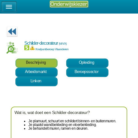
Schilder-decorateur
(M/V/X)
Knelpuntberoep Vlaanderen
Beschrijving
Opleiding
Arbeidsmarkt
Beroepssector
Linken
Wat is, wat doet een Schilder-decorateur?
Je plamuurt, schuurt en schildert binnen- en buitenmuren.
Je plaatst wandbekleding en vloerbekleding.
Je behandelt muren, ramen en deuren.