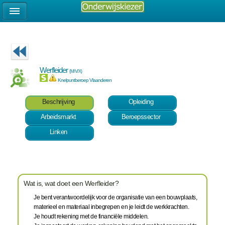
Werfleider
(M/V/X)
Knelpuntberoep Vlaanderen
Beschrijving
Opleiding
Arbeidsmarkt
Beroepssector
Linken
Wat is, wat doet een Werfleider?
Je bent verantwoordelijk voor de organisatie van een bouwplaats,
materieel en materiaal inbegrepen en je leidt de werkkrachten.
Je houdt rekening met de financiële middelen.