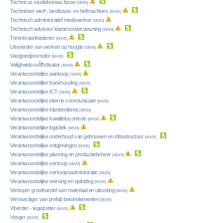
Technicus studiebureau bouw
(M/V/X)
Technieker werf-, landbouw- en hefmachines
(M/V/X)
Technisch administratief medewerker
(M/V/X)
Technisch adviseur klantenondersteuning
(M/V/X)
Torenkraanbediener
(M/V/X)
Uitvoerder van werken op hoogte
(M/V/X)
Vastgoedpromotor
(M/V/X)
VeiligheidscoÃ¶rdinator
(M/V/X)
Verantwoordelijke aankoop
(M/V/X)
Verantwoordelijke boekhouding
(M/V/X)
Verantwoordelijke ICT
(M/V/X)
Verantwoordelijke interne communicatie
(M/V/X)
Verantwoordelijke klantendienst
(M/V/X)
Verantwoordelijke kwaliteitscontrole
(M/V/X)
Verantwoordelijke logistiek
(M/V/X)
Verantwoordelijke onderhoud van gebouwen en infrastructuur
(M/V/X)
Verantwoordelijke ontginningen
(M/V/X)
Verantwoordelijke planning en productiebeheer
(M/V/X)
Verantwoordelijke verkoop
(M/V/X)
Verantwoordelijke verkoopsadministratie
(M/V/X)
Verantwoordelijke werving en opleiding
(M/V/X)
Verkoper groothandel van materiaal en uitrusting
(M/V/X)
Vervaardiger van prefab betonelementen
(M/V/X)
Vloerder - tegelzetter
(M/V/X)
Voeger
(M/V/X)