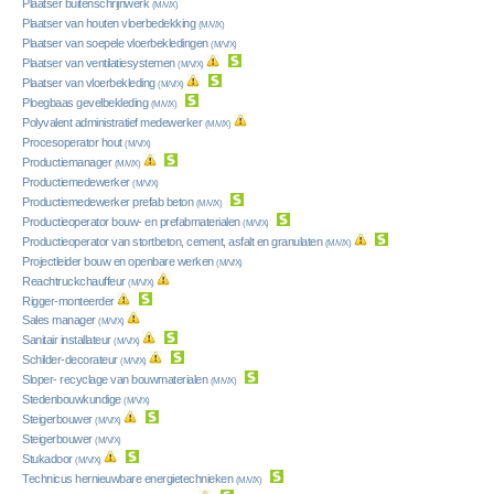
Plaatser buitenschrijnwerk
(M/V/X)
Plaatser van houten vloerbedekking
(M/V/X)
Plaatser van soepele vloerbekledingen
(M/V/X)
Plaatser van ventilatiesystemen
(M/V/X)
Plaatser van vloerbekleding
(M/V/X)
Ploegbaas gevelbekleding
(M/V/X)
Polyvalent administratief medewerker
(M/V/X)
Procesoperator hout
(M/V/X)
Productiemanager
(M/V/X)
Productiemedewerker
(M/V/X)
Productiemedewerker prefab beton
(M/V/X)
Productieoperator bouw- en prefabmaterialen
(M/V/X)
Productieoperator van stortbeton, cement, asfalt en granulaten
(M/V/X)
Projectleider bouw en openbare werken
(M/V/X)
Reachtruckchauffeur
(M/V/X)
Rigger-monteerder
Sales manager
(M/V/X)
Sanitair installateur
(M/V/X)
Schilder-decorateur
(M/V/X)
Sloper- recyclage van bouwmaterialen
(M/V/X)
Stedenbouwkundige
(M/V/X)
Steigerbouwer
(M/V/X)
Steigerbouwer
(M/V/X)
Stukadoor
(M/V/X)
Technicus hernieuwbare energietechnieken
(M/V/X)