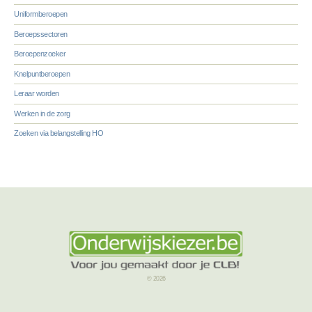
Uniformberoepen
Beroepssectoren
Beroepenzoeker
Knelpuntberoepen
Leraar worden
Werken in de zorg
Zoeken via belangstelling HO
© 2026