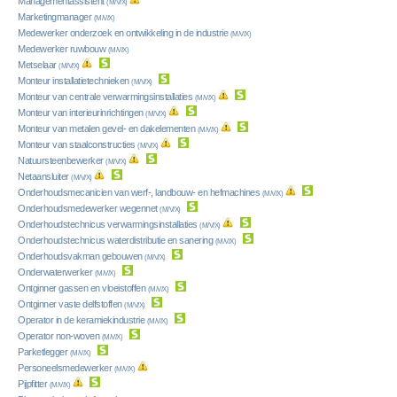
Managementassistent
(M/V/X)
Marketingmanager
(M/V/X)
Medewerker onderzoek en ontwikkeling in de industrie
(M/V/X)
Medewerker ruwbouw
(M/V/X)
Metselaar
(M/V/X)
Monteur installatietechnieken
(M/V/X)
Monteur van centrale verwarmingsinstallaties
(M/V/X)
Monteur van interieurinrichtingen
(M/V/X)
Monteur van metalen gevel- en dakelementen
(M/V/X)
Monteur van staalconstructies
(M/V/X)
Natuursteenbewerker
(M/V/X)
Netaansluiter
(M/V/X)
Onderhoudsmecanicien van werf-, landbouw- en hefmachines
(M/V/X)
Onderhoudsmedewerker wegennet
(M/V/X)
Onderhoudstechnicus verwarmingsinstallaties
(M/V/X)
Onderhoudstechnicus waterdistributie en sanering
(M/V/X)
Onderhoudsvakman gebouwen
(M/V/X)
Onderwaterwerker
(M/V/X)
Ontginner gassen en vloeistoffen
(M/V/X)
Ontginner vaste delfstoffen
(M/V/X)
Operator in de keramiekindustrie
(M/V/X)
Operator non-woven
(M/V/X)
Parketlegger
(M/V/X)
Personeelsmedewerker
(M/V/X)
Pijpfitter
(M/V/X)