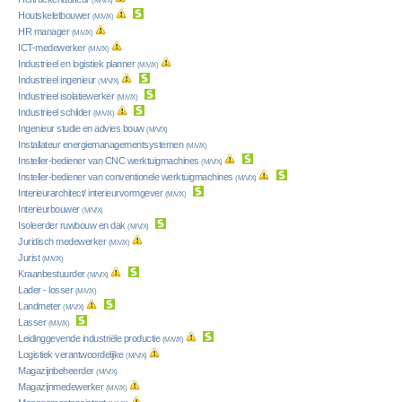
(M/V/X)
Houtskeletbouwer
(M/V/X)
HR manager
(M/V/X)
ICT-medewerker
(M/V/X)
Industrieel en logistiek planner
(M/V/X)
Industrieel ingenieur
(M/V/X)
Industrieel isolatiewerker
(M/V/X)
Industrieel schilder
(M/V/X)
Ingenieur studie en advies bouw
(M/V/X)
Installateur energiemanagementsystemen
(M/V/X)
Insteller-bediener van CNC werktuigmachines
(M/V/X)
Insteller-bediener van conventionele werktuigmachines
(M/V/X)
Interieurarchitect/ interieurvormgever
(M/V/X)
Interieurbouwer
(M/V/X)
Isoleerder ruwbouw en dak
(M/V/X)
Juridisch medewerker
(M/V/X)
Jurist
(M/V/X)
Kraanbestuurder
(M/V/X)
Lader - losser
(M/V/X)
Landmeter
(M/V/X)
Lasser
(M/V/X)
Leidinggevende industriële productie
(M/V/X)
Logistiek verantwoordelijke
(M/V/X)
Magazijnbeheerder
(M/V/X)
Magazijnmedewerker
(M/V/X)