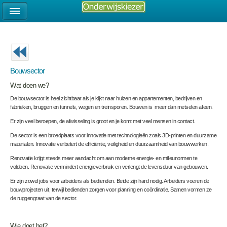
Bouwsector
Wat doen we?
De bouwsector is heel zichtbaar als je kijkt naar huizen en appartementen, bedrijven en
fabrieken, bruggen en tunnels, wegen en treinsporen. Bouwen is meer dan metselen alleen.
Er zijn veel beroepen, de afwisseling is groot en je komt met veel mensen in contact.
De sector is een broedplaats voor innovatie met technologieën zoals 3D-printen en duurzame
materialen. Innovatie verbetert de efficiëntie, veiligheid en duurzaamheid van bouwwerken.
Renovatie krijgt steeds meer aandacht om aan moderne energie- en milieunormen te
voldoen. Renovatie vermindert energieverbruik en verlengt de levensduur van gebouwen.
Er zijn zowel jobs voor arbeiders als bedienden. Beide zijn hard nodig. Arbeiders voeren de
bouwprojecten uit, terwijl bedienden zorgen voor planning en coördinatie. Samen vormen ze
de ruggengraat van de sector.
Wie doet het?