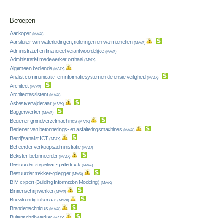
Beroepen
Aankoper
(M/V/X)
Aansluiter van waterleidingen, rioleringen en warmtenetten
(M/V/X)
Administratief en financieel verantwoordelijke
(M/V/X)
Administratief medewerker onthaal
(M/V/X)
Algemeen bediende
(M/V/X)
Analist communicatie- en informatiesystemen defensie-veiligheid
(M/V/X)
Architect
(M/V/X)
Architectassistent
(M/V/X)
Asbestverwijderaar
(M/V/X)
Baggerwerker
(M/V/X)
Bediener grondverzetmachines
(M/V/X)
Bediener van betonnerings- en asfalteringsmachines
(M/V/X)
Bedrijfsanalist ICT
(M/V/X)
Beheerder verkoopsadministratie
(M/V/X)
Bekister-betonneerder
(M/V/X)
Bestuurder stapelaar - pallettruck
(M/V/X)
Bestuurder trekker-oplegger
(M/V/X)
BIM-expert (Building Information Modeling)
(M/V/X)
Binnenschrijnwerker
(M/V/X)
Bouwkundig tekenaar
(M/V/X)
Brandertechnicus
(M/V/X)
Buitenschrijnwerker
(M/V/X)