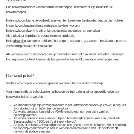
Een bouwvakarbeider kan verschillende beroepen uitoefenen: er zijn maar liefst 33
bouwberoepen!
In de
ruwbouw
kan je bijvoorbeeld ijzervlechter, torenkraanbestuurder, bestuurder mobiele
kraan, bouwplaatsmachinist, metselaar, bekister worden.
In de
ruwbouwafwerking
zijn er beroepen zoals tegelzetter en stukadoor.
Als stukadoor bepleister je vooral muren en plafonds.
In de
afwerking
werken er schilders, behangers, isolateurs, glaszetters, installateurs centrale
verwarming en sanitaire installateurs.
Als
wegenwerker of als boorder
kan je meehelpen aan het maken en herstellen van wegen.
De
baggersector
biedt kansen als baggerwerker en werktuigkundige in de baggervaart.
Hoe wordt je het?
Veel bouwberoepen kunnen aangeleerd worden in het secundair onderwijs.
Voor mensen die de schoolbanken al hebben verlaten, zijn er tal van mogelijkheden om
bouwvakarbeider te worden:
Als meerderjarige zijn er mogelijkheden in het volwassenenonderwijs (zowel in dag- als
avondopleiding) en bij Syntra (de leerjobs)
Als werkzoekende kan je bij de VDAB terecht voor een overzicht van het
opleidingsaanbod.
Als werkzoekende kan je meteen bij een bouwbedrijf beginnen met een Individuele
Beroepsopleiding (IBO), een ‘training-on-the-job’.
Als je over enkele basisvaardigheden en een goede motivatie beschikt, zijn er heel wat
bouwbedrijven bereid om je aan te werven en intern op te leiden. De sector heeft
hiervoor de nodige trajecten.