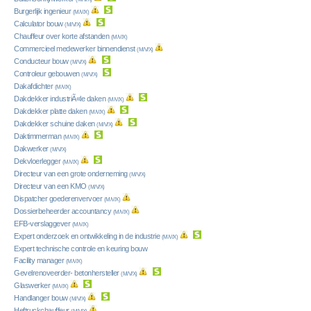
Burgerlijk ingenieur
(M/V/X)
Calculator bouw
(M/V/X)
Chauffeur over korte afstanden
(M/V/X)
Commercieel medewerker binnendienst
(M/V/X)
Conducteur bouw
(M/V/X)
Controleur gebouwen
(M/V/X)
Dakafdichter
(M/V/X)
Dakdekker industriÃ«le daken
(M/V/X)
Dakdekker platte daken
(M/V/X)
Dakdekker schuine daken
(M/V/X)
Daktimmerman
(M/V/X)
Dakwerker
(M/V/X)
Dekvloerlegger
(M/V/X)
Directeur van een grote onderneming
(M/V/X)
Directeur van een KMO
(M/V/X)
Dispatcher goederenvervoer
(M/V/X)
Dossierbeheerder accountancy
(M/V/X)
EFB-verslaggever
(M/V/X)
Expert onderzoek en ontwikkeling in de industrie
(M/V/X)
Expert technische controle en keuring bouw
Facility manager
(M/V/X)
Gevelrenoveerder- betonhersteller
(M/V/X)
Glaswerker
(M/V/X)
Handlanger bouw
(M/V/X)
Heftruckchauffeur