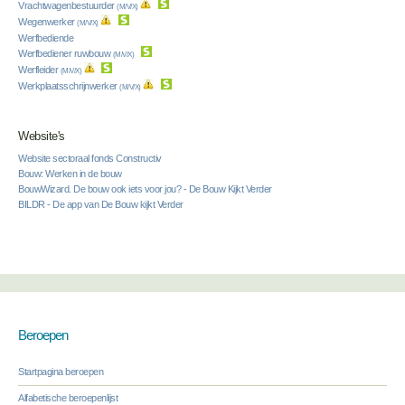
Vrachtwagenbestuurder
(M/V/X)
Wegenwerker
(M/V/X)
Werfbediende
Werfbediener ruwbouw
(M/V/X)
Werfleider
(M/V/X)
Werkplaatsschrijnwerker
(M/V/X)
Website's
Website sectoraal fonds Constructiv
Bouw: Werken in de bouw
BouwWizard. De bouw ook iets voor jou? - De Bouw Kijkt Verder
BILDR - De app van De Bouw kijkt Verder
Beroepen
Startpagina beroepen
Alfabetische beroepenlijst