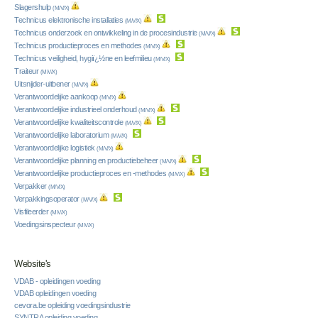
Slagershulp
(M/V/X)
Technicus elektronische installaties
(M/V/X)
Technicus onderzoek en ontwikkeling in de procesindustrie
(M/V/X)
Technicus productieproces en methodes
(M/V/X)
Technicus veiligheid, hygiï¿½ne en leefmilieu
(M/V/X)
Traiteur
(M/V/X)
Uitsnijder-uitbener
(M/V/X)
Verantwoordelijke aankoop
(M/V/X)
Verantwoordelijke industrieel onderhoud
(M/V/X)
Verantwoordelijke kwaliteitscontrole
(M/V/X)
Verantwoordelijke laboratorium
(M/V/X)
Verantwoordelijke logistiek
(M/V/X)
Verantwoordelijke planning en productiebeheer
(M/V/X)
Verantwoordelijke productieproces en -methodes
(M/V/X)
Verpakker
(M/V/X)
Verpakkingsoperator
(M/V/X)
Visfileerder
(M/V/X)
Voedingsinspecteur
(M/V/X)
Website's
VDAB - opleidingen voeding
VDAB opleidingen voeding
cevora.be opleiding voedingsindustrie
SYNTRA opleiding voeding