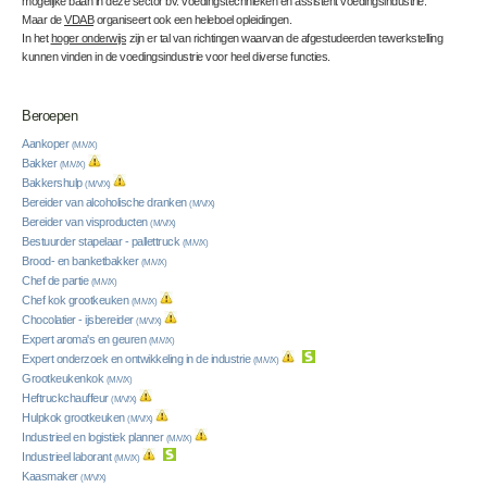
mogelijke baan in deze sector bv. voedingstechnieken en assistent voedingsindustrie.
Maar de
VDAB
organiseert ook een heleboel opleidingen.
In het
hoger onderwijs
zijn er tal van richtingen waarvan de afgestudeerden tewerkstelling
kunnen vinden in de voedingsindustrie voor heel diverse functies.
Beroepen
Aankoper
(M/V/X)
Bakker
(M/V/X)
Bakkershulp
(M/V/X)
Bereider van alcoholische dranken
(M/V/X)
Bereider van visproducten
(M/V/X)
Bestuurder stapelaar - pallettruck
(M/V/X)
Brood- en banketbakker
(M/V/X)
Chef de partie
(M/V/X)
Chef kok grootkeuken
(M/V/X)
Chocolatier - ijsbereider
(M/V/X)
Expert aroma's en geuren
(M/V/X)
Expert onderzoek en ontwikkeling in de industrie
(M/V/X)
Grootkeukenkok
(M/V/X)
Heftruckchauffeur
(M/V/X)
Hulpkok grootkeuken
(M/V/X)
Industrieel en logistiek planner
(M/V/X)
Industrieel laborant
(M/V/X)
Kaasmaker
(M/V/X)