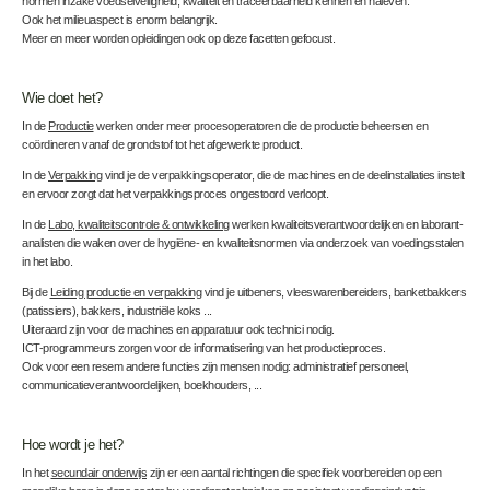
normen inzake voedselveiligheid, kwaliteit en traceerbaarheid kennen en naleven.
Ook het milieuaspect is enorm belangrijk.
Meer en meer worden opleidingen ook op deze facetten gefocust.
Wie doet het?
In de
Productie
werken onder meer procesoperatoren die de productie beheersen en
coördineren vanaf de grondstof tot het afgewerkte product.
In de
Verpakking
vind je de verpakkingsoperator, die de machines en de deelinstallaties instelt
en ervoor zorgt dat het verpakkingsproces ongestoord verloopt.
In de
Labo, kwaliteitscontrole & ontwikkeling
werken kwaliteitsverantwoordelijken en laborant-
analisten die waken over de hygiëne- en kwaliteitsnormen via onderzoek van voedingsstalen
in het labo.
Bij de
Leiding productie en verpakking
vind je uitbeners, vleeswarenbereiders, banketbakkers
(patissiers), bakkers, industriële koks ...
Uiteraard zijn voor de machines en apparatuur ook technici nodig.
ICT-programmeurs zorgen voor de informatisering van het productieproces.
Ook voor een resem andere functies zijn mensen nodig: administratief personeel,
communicatieverantwoordelijken, boekhouders, ...
Hoe wordt je het?
In het
secundair onderwijs
zijn er een aantal richtingen die specifiek voorbereiden op een