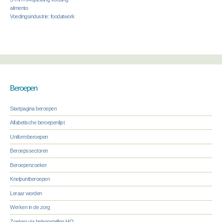
alimento
Voedingsindustrie: foodatwork
Beroepen
Startpagina beroepen
Alfabetische beroepenlijst
Uniformberoepen
Beroepssectoren
Beroepenzoeker
Knelpuntberoepen
Leraar worden
Werken in de zorg
Zoeken via belangstelling HO