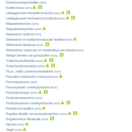
Keukenverantwoordelijke
(M/V/X)
Koeltechnicus
(M/V/X)
Leidinggevende industriële productie
(M/V/X)
Leidinggevende mechanische productie
(M/V/X)
Magazijnbeheerder
(M/V/X)
Magazijnmedewerker
(M/V/X)
Medewerker fastfood
(M/V/X)
Medewerker in sneldienstrestauratie- fastfood
(M/V/X)
Medewerker landbouw
(M/V/X)
Medewerker onderzoek en ontwikkeling in de industrie
(M/V/X)
Menger bereider van grondstoffen
(M/V/X)
Onderhoudselektricien
(M/V/X)
Onderhoudsmecanicien
(M/V/X)
Pizza-, wafel-, pannenkoekenbakker
(M/V/X)
Polyvalent medewerker restaurant
(M/V/X)
Preventieadviseur
(M/V/X)
Procesoperator voedingsindustrie
(M/V/X)
Productiemanager
(M/V/X)
Productiemedewerker
(M/V/X)
Productieoperator voedingsindustrie
(M/V/X)
Reachtruckchauffeur
(M/V/X)
Regelaar afsteller van productiemachines
(M/V/X)
Regeltechnicus klimatisatie
(M/V/X)
Slachter
(M/V/X)
Slager
(M/V/X)