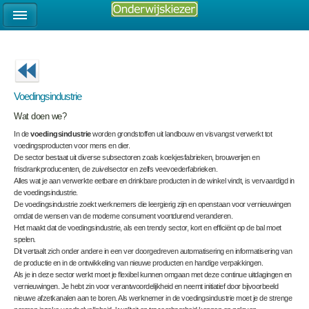
Voedingsindustrie
Wat doen we?
In de
voedingsindustrie
worden grondstoffen uit landbouw en visvangst verwerkt tot
voedingsproducten voor mens en dier.
De sector bestaat uit diverse subsectoren zoals koekjesfabrieken, brouwerijen en
frisdrankproducenten, de zuivelsector en zelfs veevoederfabrieken.
Alles wat je aan verwerkte eetbare en drinkbare producten in de winkel vindt, is vervaardigd in
de voedingsindustrie.
De voedingsindustrie zoekt werknemers die leergierig zijn en openstaan voor vernieuwingen
omdat de wensen van de moderne consument voortdurend veranderen.
Het maakt dat de voedingsindustrie, als een trendy sector, kort en efficiënt op de bal moet
spelen.
Dit vertaalt zich onder andere in een ver doorgedreven automatisering en informatisering van
de productie en in de ontwikkeling van nieuwe producten en handige verpakkingen.
Als je in deze sector werkt moet je flexibel kunnen omgaan met deze continue uitdagingen en
vernieuwingen. Je hebt zin voor verantwoordelijkheid en neemt initiatief door bijvoorbeeld
nieuwe afzetkanalen aan te boren. Als werknemer in de voedingsindustrie moet je de strenge