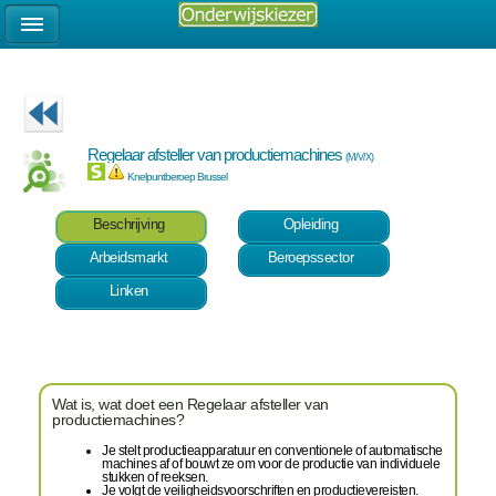
Regelaar afsteller van productiemachines
(M/V/X)
Knelpuntberoep Brussel
Beschrijving
Opleiding
Arbeidsmarkt
Beroepssector
Linken
Wat is, wat doet een Regelaar afsteller van
productiemachines?
Je stelt productieapparatuur en conventionele of automatische
machines af of bouwt ze om voor de productie van individuele
stukken of reeksen.
Je volgt de veiligheidsvoorschriften en productievereisten.