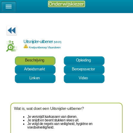
Uitsnijder-uitbener
(M/V/X)
Knelpuntberoep Vlaanderen
Beschrijving
Opleiding
Arbeidsmarkt
Beroepssector
Linken
Video
Wat is, wat doet een Uitsnijder-uitbener?
Je versnijdt karkassen van dieren.
Je snijdt en beent stukken vlees uit.
Je volgt de regels van veiligheid, hygiëne en
voedselveiligheid.