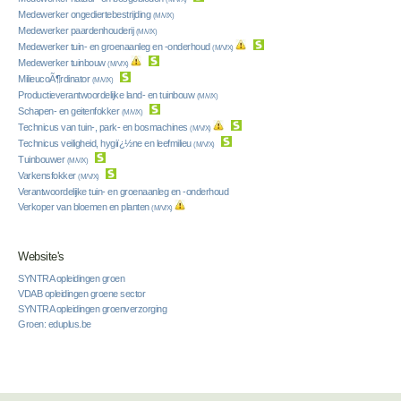
Medewerker ongediertebestrijding
(M/V/X)
Medewerker paardenhouderij
(M/V/X)
Medewerker tuin- en groenaanleg en -onderhoud
(M/V/X)
Medewerker tuinbouw
(M/V/X)
MilieucoÃ¶rdinator
(M/V/X)
Productieverantwoordelijke land- en tuinbouw
(M/V/X)
Schapen- en geitenfokker
(M/V/X)
Technicus van tuin-, park- en bosmachines
(M/V/X)
Technicus veiligheid, hygiï¿½ne en leefmilieu
(M/V/X)
Tuinbouwer
(M/V/X)
Varkensfokker
(M/V/X)
Verantwoordelijke tuin- en groenaanleg en -onderhoud
Verkoper van bloemen en planten
(M/V/X)
Website's
SYNTRA opleidingen groen
VDAB opleidingen groene sector
SYNTRA opleidingen groenverzorging
Groen: eduplus.be