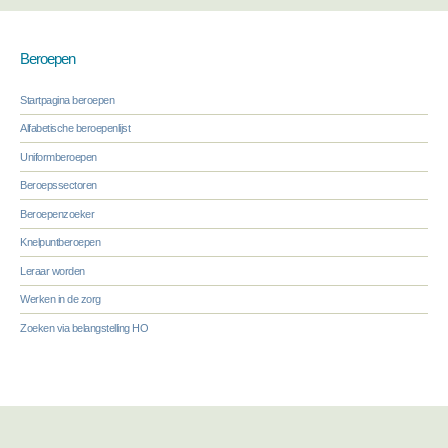
Beroepen
Startpagina beroepen
Alfabetische beroepenlijst
Uniformberoepen
Beroepssectoren
Beroepenzoeker
Knelpuntberoepen
Leraar worden
Werken in de zorg
Zoeken via belangstelling HO