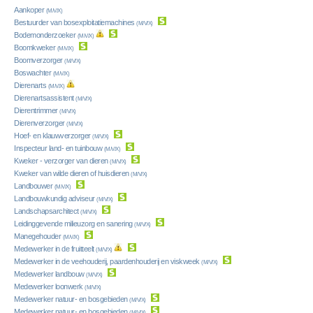
Aankoper
(M/V/X)
Bestuurder van bosexploitatiemachines
(M/V/X)
Bodemonderzoeker
(M/V/X)
Boomkweker
(M/V/X)
Boomverzorger
(M/V/X)
Boswachter
(M/V/X)
Dierenarts
(M/V/X)
Dierenartsassistent
(M/V/X)
Dierentrimmer
(M/V/X)
Dierenverzorger
(M/V/X)
Hoef- en klauwverzorger
(M/V/X)
Inspecteur land- en tuinbouw
(M/V/X)
Kweker - verzorger van dieren
(M/V/X)
Kweker van wilde dieren of huisdieren
(M/V/X)
Landbouwer
(M/V/X)
Landbouwkundig adviseur
(M/V/X)
Landschapsarchitect
(M/V/X)
Leidinggevende milieuzorg en sanering
(M/V/X)
Manegehouder
(M/V/X)
Medewerker in de fruitteelt
(M/V/X)
Medewerker in de veehouderij, paardenhouderij en viskweek
(M/V/X)
Medewerker landbouw
(M/V/X)
Medewerker loonwerk
(M/V/X)
Medewerker natuur- en bosgebieden
(M/V/X)
Medewerker natuur- en bosgebieden
(M/V/X)