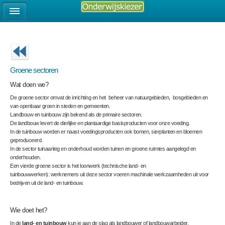
Groene sectoren
Wat doen we?
De groene sector omvat de inrichting en het beheer van natuurgebieden, bosgebieden en
van openbaar groen in steden en gemeenten.
Landbouw en tuinbouw zijn bekend als de primaire sectoren.
De landbouw levert de dierlijke en plantaardige basisproducten voor onze voeding.
In de tuinbouw worden er naast voedingsproducten ook bomen, sierplanten en bloemen
geproduceerd.
In de sector tuinaanleg en onderhoud worden tuinen en groene ruimtes aangelegd en
onderhouden.
Een vierde groene sector is het loonwerk (technische land- en
tuinbouwwerken): werknemers uit deze sector voeren machinale werkzaamheden uit voor
bedrijven uit de land- en tuinbouw.
Wie doet het?
In de
land- en tuinbouw
kun je aan de slag als landbouwer of landbouwarbeider.