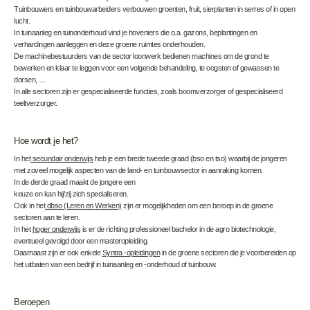
Tuinbouwers en tuinbouwarbeiders verbouwen groenten, fruit, sierplanten in serres of in open
lucht.
In tuinaanleg en tuinonderhoud vind je hoveniers die o.a. gazons, beplantingen en
verhardingen aanleggen en deze groene ruimtes onderhouden.
De machinebestuurders van de sector loonwerk bedienen machines om de grond te
bewerken en klaar te leggen voor een volgende behandeling, te oogsten of gewassen te
dorsen, …
In alle sectoren zijn er gespecialiseerde functies, zoals boomverzorger of gespecialiseerd
teeltverzorger.
Hoe wordt je het?
In het
secundair onderwijs
heb je een brede tweede graad (bso en tso) waarbij de jongeren
met zoveel mogelijk aspecten van de land- en tuinbouwsector in aanraking komen.
In de derde graad maakt de jongere een
keuze en kan hij/zij zich specialiseren.
Ook in het
dbso (Leren en Werken)
zijn er mogelijkheden om een beroep in de groene
sectoren aan te leren.
In het
hoger onderwijs
is er de richting professioneel bachelor in de agro biotechnologie,
eventueel gevolgd door een masteropleiding.
Daarnaast zijn er ook enkele
Syntra -opleidingen
in de groene sectoren die je voorbereiden op
het uitbaten van een bedrijf in tuinaanleg en -onderhoud of tuinbouw.
Beroepen