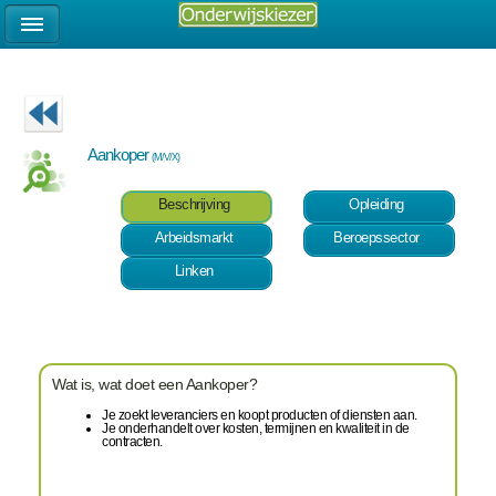
Aankoper
(M/V/X)
Beschrijving
Opleiding
Arbeidsmarkt
Beroepssector
Linken
Wat is, wat doet een Aankoper?
Je zoekt leveranciers en koopt producten of diensten aan.
Je onderhandelt over kosten, termijnen en kwaliteit in de
contracten.