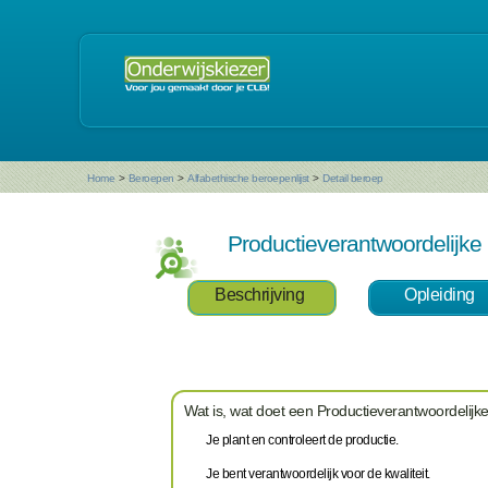
Home
>
Beroepen
>
Alfabethische beroepenlijst
>
Detail beroep
Productieverantwoordelijke
Beschrijving
Opleiding
Wat is, wat doet een Productieverantwoordelijk
Je plant en controleert de productie.
Je bent verantwoordelijk voor de kwaliteit.