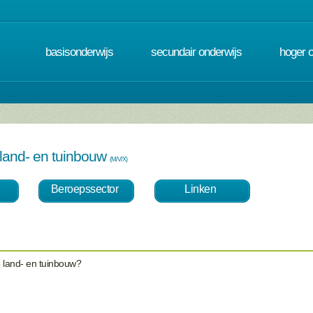
basisonderwijs
secundair onderwijs
hoger 
 land- en tuinbouw
(M/V/X)
Beroepssector
Linken
e land- en tuinbouw?