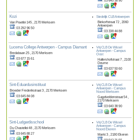
: 03 640 38 90
Kozi
Stedelijk CLB Antwerpen
Biekorfstraat 72 , 2060
Van Praetlei 145 , 2170 Merksem
Antwerpen
: 03 292 96 50
: 03 338 44 88
Lucerna College Antwerpen - Campus Diamant
Vrij CLB De Wissel
Antwerpen - Campus
Bredabaan 25 , 2170 Merksem
Oost
: 03 677 15 61
Hallershofstraat 7 , 2100
Deurne
: 03 637 50 60
Sint-Eduardusinstituut
Vrij CLB De Wissel
Antwerpen - Campus
Broeder Frederikstraat 3 , 2170 Merksem
Noord Merksem
: 03 645 84 08
Gagelveldenstraat 54 ,
2170 Merksem
: 03 640 38 90
Sint-Ludgardisschool
Vrij CLB De Wissel
Antwerpen - Campus
Du Chastellei 48 , 2170 Merksem
Noord Ekeren
: 03 645 88 27
Markt 3 , 2180 Ekeren
: 03 542 21 55