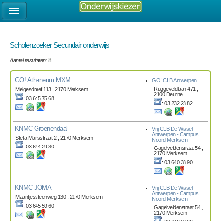
Scholenzoeker Secundair onderwijs
Aantal resultaten:
8
GO! Atheneum MXM
GO! CLB Antwerpen
Ruggeveldlaan 471 ,
Melgesdreef 113 , 2170 Merksem
2100 Deurne
: 03 645 75 68
: 03 232 23 82
KNMC Groenendaal
Vrij CLB De Wissel
Antwerpen - Campus
Stella Marisstraat 2 , 2170 Merksem
Noord Merksem
: 03 644 29 30
Gagelveldenstraat 54 ,
2170 Merksem
: 03 640 38 90
KNMC JOMA
Vrij CLB De Wissel
Antwerpen - Campus
Maantjessteenweg 130 , 2170 Merksem
Noord Merksem
: 03 645 59 60
Gagelveldenstraat 54 ,
2170 Merksem