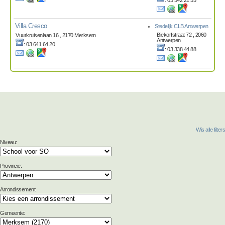
Villa Cresco
Stedelijk CLB Antwerpen
Biekorfstraat 72 , 2060
Vuurkruisenlaan 16 , 2170 Merksem
Antwerpen
: 03 641 64 20
: 03 338 44 88
Wis alle filters
Niveau:
Provincie:
Arrondissement:
Gemeente: