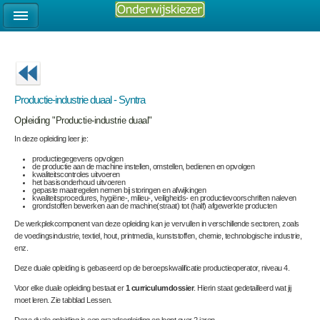
Productie-industrie duaal - Syntra
Opleiding "Productie-industrie duaal"
In deze opleiding leer je:
productiegegevens opvolgen
de productie aan de machine instellen, omstellen, bedienen en opvolgen
kwaliteitscontroles uitvoeren
het basisonderhoud uitvoeren
gepaste maatregelen nemen bij storingen en afwijkingen
kwaliteitsprocedures, hygiëne-, milieu-, veiligheids- en productievoorschriften naleven
grondstoffen bewerken aan de machine(straat) tot (half) afgewerkte producten
De werkplekcomponent van deze opleiding kan je vervullen in verschillende sectoren, zoals
de voedingsindustrie, textiel, hout, printmedia, kunststoffen, chemie, technologische industrie,
enz.
Deze duale opleiding is gebaseerd op de beroepskwalificatie
productieoperator, niveau 4.
Voor elke duale opleiding bestaat er
1 curriculumdossier
. Hierin staat gedetailleerd wat jij
moet leren. Zie tabblad Lessen.