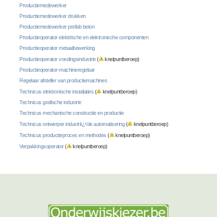
Productiemedewerker
Productiemedewerker drukken
Productiemedewerker prefab beton
Productieoperator elektrische en elektronische componenten
Productieoperator metaalbewerking
Productieoperator voedingsindustrie
(
knelpuntberoep)
Productieoperator-machineregelaar
Regelaar afsteller van productiemachines
Technicus elektronische installaties
(
knelpuntberoep)
Technicus grafische industrie
Technicus mechanische constructie en productie
Technicus ontwerper industriï¿½le automatisering
(
knelpuntberoep)
Technicus productieproces en methodes
(
knelpuntberoep)
Verpakkingsoperator
(
knelpuntberoep)