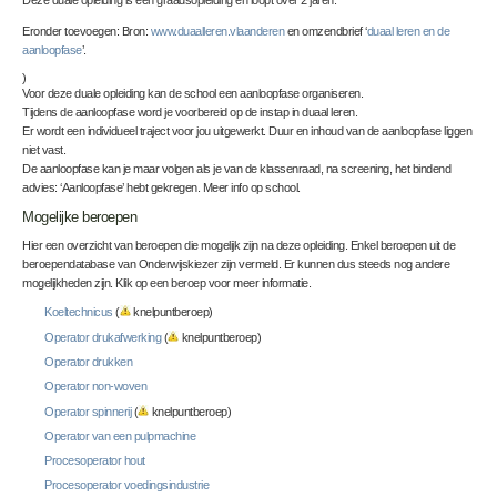
Deze duale opleiding is een graadsopleiding en loopt over 2 jaren.
Eronder toevoegen: Bron:
www.duaalleren.vlaanderen
en omzendbrief ‘
duaal leren en de
aanloopfase
’.
)
Voor deze duale opleiding kan de school een aanloopfase organiseren.
Tijdens de aanloopfase word je voorbereid op de instap in duaal leren.
Er wordt een individueel traject voor jou uitgewerkt. Duur en inhoud van de aanloopfase liggen
niet vast.
De aanloopfase kan je maar volgen als je van de klassenraad, na screening, het bindend
advies: ‘Aanloopfase’ hebt gekregen. Meer info op school.
Mogelijke beroepen
Hier een overzicht van beroepen die mogelijk zijn na deze opleiding. Enkel beroepen uit de
beroependatabase van Onderwijskiezer zijn vermeld. Er kunnen dus steeds nog andere
mogelijkheden zijn. Klik op een beroep voor meer informatie.
Koeltechnicus
(
knelpuntberoep)
Operator drukafwerking
(
knelpuntberoep)
Operator drukken
Operator non-woven
Operator spinnerij
(
knelpuntberoep)
Operator van een pulpmachine
Procesoperator hout
Procesoperator voedingsindustrie