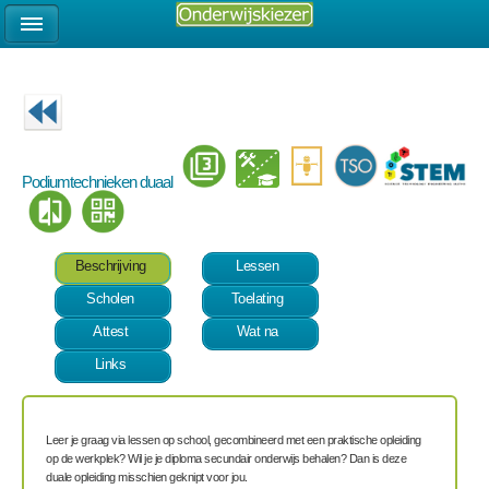
Podiumtechnieken duaal
Beschrijving
Lessen
Scholen
Toelating
Attest
Wat na
Links
Leer je graag via lessen op school, gecombineerd met een praktische opleiding
op de werkplek? Wil je je diploma secundair onderwijs behalen? Dan is deze
duale opleiding misschien geknipt voor jou.