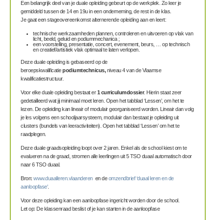
Een belangrijk deel van je duale opleiding gebeurt op de werkplek
. Zo leer je
gemiddeld tussen de 14 en 19u in een onderneming, de res
t in de klas.
Je gaat een stageovereenkomst alternerende opleiding aan en leert:
technische werkzaamheden plannen, controleren en uitvoeren op vlak van
licht, beeld, geluid en podiummechanica ;
een voorstelling, presentatie, concert, evenement, beurs, … op technisch
en creatief/artistiek vlak optimaal te laten verlopen.
Deze duale opleiding is gebaseerd op de
beroepskwalificatie
podiumtechnicus,
niveau 4 van de Vlaamse
kwalificatiestructuur.
Voor elke duale opleiding bestaat er
1 curriculumdossier
. Hierin staat zeer
gedetailleerd wat jij minimaal moet leren. Open het tabblad ‘Lessen’, om het te
lezen. De opleiding kan lineair of modulair georganiseerd worden. Lineair dan volg
je les volgens een schooljaarsysteem, modulair dan bestaat je opleiding uit
clusters (bundels van leeractiviteiten). Open het tabblad ‘Lessen’ om het te
raadplegen.
Deze duale graadsopleiding loopt over 2 jaren. Enkel als de school kiest om te
evalueren na de graad, stromen alle leerlingen uit 5 TSO duaal automatisch door
naar 6 TSO duaal.
Bron:
www.duaalleren.vlaanderen
en de
omzendbrief ‘duaal leren en de
aanloopfase'
.
Voor deze opleiding kan een aanloopfase ingericht worden door de school.
Let op: De klassenraad beslist of je kan starten in de aanloopfase