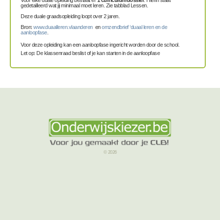
Voor elke duale opleiding bestaat er
1
curriculumdossier
. Hierin staat
gedetailleerd wat jij minimaal moet leren. Zie tabblad Lessen.
Deze duale graadsopleiding loopt over 2 jaren.
Bron:
www.duaalleren.vlaanderen
en
omzendbrief ‘duaal leren en de
aanloopfase
.
Voor deze opleiding kan een aanloopfase ingericht worden door de school.
Let op: De klassenraad beslist of je kan starten in de aanloopfase
© 2026