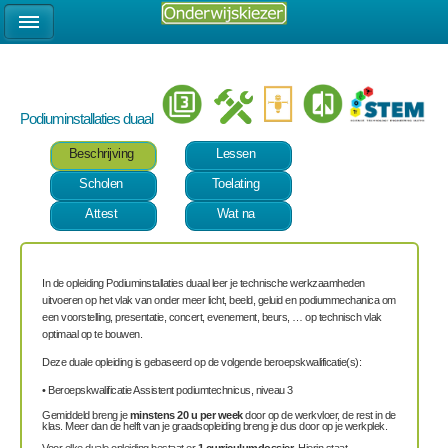
Podiuminstallaties duaal
Beschrijving
Lessen
Scholen
Toelating
Attest
Wat na
In de opleiding Podiuminstallaties duaal leer je technische werkzaamheden
uitvoeren op het vlak van onder meer licht, beeld, geluid en podiummechanica om
een voorstelling, presentatie, concert, evenement, beurs, … op technisch vlak
optimaal op te bouwen.
Deze duale opleiding is gebaseerd op de volgende beroepskwalificatie(s):
• Beroepskwalificatie Assistent podiumtechnicus, niveau 3
Gemiddeld breng je
minstens 20 u per week
door op de werkvloer, de rest in de
klas. Meer dan de helft van je graadsopleiding breng je dus door op je werkplek.