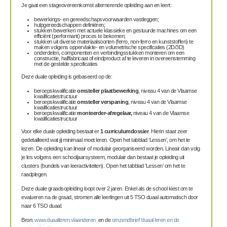
Je gaat een stageovereenkomst alternerende opleiding aan en leert:
bewerkings- en gereedschapsvoorwaarden vastleggen;
hulpgereedschappen definiëren;
stukken bewerken met actuele klassieke en gestuurde machines om een
efficiënt (performant) proces te bekomen;
stukken uit diverse materiaalsoorten (ferro, non-ferro en kunststoffen) te
maken volgens oppervlakte- en volumetrische specificaties (2D/3D)
onderdelen, componenten en verbindingsstukken monteren om een
constructie, halffabricaat of eindproduct af te leveren in overeenstemming
met de gestelde specificaties
Deze duale opleiding is gebaseerd op de:
beroepskwalificatie
omsteller plaatbewerking
, niveau 4 van de Vlaamse
kwalificatiestructuur
beroepskwalificatie
omsteller verspaning
, niveau 4 van de Vlaamse
kwalificatiestructuur
beroepskwalificatie
monteerder-afregelaar,
niveau 4 van de Vlaamse
kwalificatiestructuur
Voor elke duale opleiding bestaat er
1 curriculumdossier
. Hierin staat zeer
gedetailleerd wat jij minimaal moet leren. Open het tabblad ‘Lessen’, om het te
lezen. De opleiding kan lineair of modulair georganiseerd worden. Lineair dan volg
je les volgens een schooljaarsysteem, modulair dan bestaat je opleiding uit
clusters (bundels van leeractiviteiten). Open het tabblad ‘Lessen’ om het te
raadplegen.
Deze duale graadsopleiding loopt over 2 jaren. Enkel als de school kiest om te
evalueren na de graad, stromen alle leerlingen uit 5 TSO duaal automatisch door
naar 6 TSO duaal.
Bron:
www.duaalleren.vlaanderen
en de
omzendbrief ‘duaal leren en de