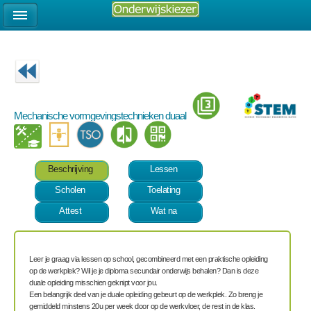
Mechanische vormgevingstechnieken duaal
Beschrijving
Lessen
Scholen
Toelating
Attest
Wat na
Leer je graag via lessen op school, gecombineerd met een praktische opleiding
op de werkplek? Wil je je diploma secundair onderwijs behalen? Dan is deze
duale opleiding misschien geknipt voor jou.
Een belangrijk deel van je duale opleiding gebeurt op de werkplek
. Zo breng je
gemiddeld minstens 20u per week door op de werkvloer
, de rest in de klas.