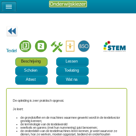
Textiel
Beschrijving
Lessen
Scholen
Toelating
Attest
Wat na
De opleiding is zeer praktisch opgevat.
Je leert:
de grondstoffen en de machines waarmee gewerkt wordt in de textielsector
grondig kennen;
de terminologie van de textielwereld
weefsels en garens (met hun nummering) juist benoemen;
de onderdelen van de textielmachines leren kennen, je weet waarvoor ze
dienen, hoe ze werken, moeten opgestart, bediend en onderhouden