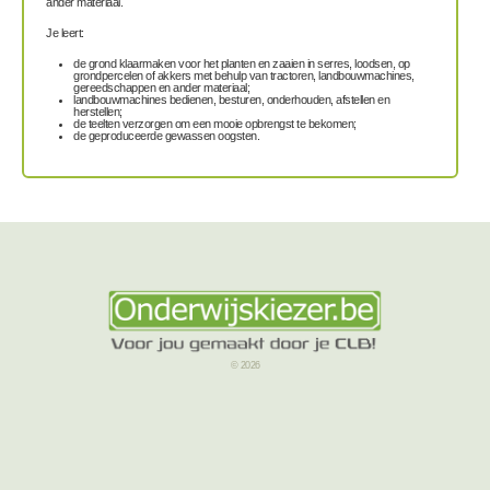
ander materiaal.
Je leert:
de grond klaarmaken voor het planten en zaaien in serres, loodsen, op
grondpercelen of akkers met behulp van tractoren, landbouwmachines,
gereedschappen en ander materiaal;
landbouwmachines bedienen, besturen, onderhouden, afstellen en
herstellen;
de teelten verzorgen om een mooie opbrengst te bekomen;
de geproduceerde gewassen oogsten.
© 2026