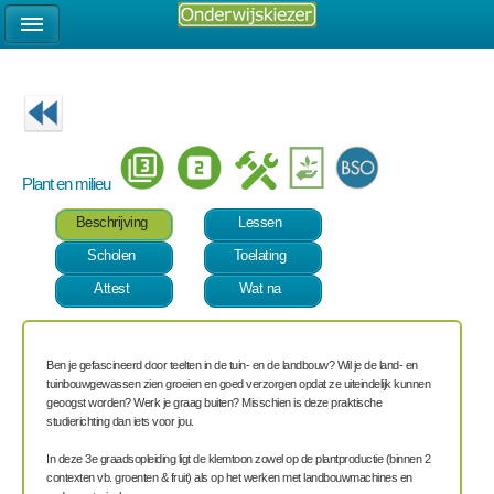
Plant en milieu
Beschrijving
Lessen
Scholen
Toelating
Attest
Wat na
Ben je gefascineerd door teelten in de tuin- en de landbouw? Wil je de land- en
tuinbouwgewassen zien groeien en goed verzorgen opdat ze uiteindelijk kunnen
geoogst worden? Werk je graag buiten? Misschien is deze praktische
studierichting dan iets voor jou.
In deze 3e graadsopleiding ligt de klemtoon zowel op de plantproductie (binnen 2
contexten vb. groenten & fruit) als op het werken met landbouwmachines en