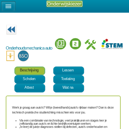
Onderhoudsmechanica auto
Beschrijving
Lessen
Scholen
Toelating
Attest
Wat na
Werk je graag aan auto’s? Wil je (tweedhands)auto's rijklaar maken? Dan is deze
technisch praktische studierichting misschien iets voor jou.
Via een combinatie van technologie, veel praktijkuren en stages leer je
zelfstandig aan auto’s en lichte bedrijfsvoertuigen werken.
Je leert de juiste diagnoses stellen bij defecten, auto's onderhouden en