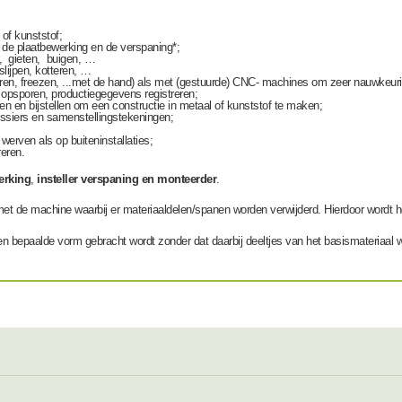
 of kunststof;
 de plaatbewerking en de verspaning*;
, gieten, buigen, …
lijpen, kotteren, …
en, freezen, ...met de hand) als met (gestuurde) CNC- machines om zeer nauwkeuri
opsporen, productiegegevens registreren;
 en bijstellen om een constructie in metaal of kunststof te maken;
ossiers en samenstellingstekeningen;
werven als op buiteninstallaties;
reren.
erking
,
insteller verspaning en monteerder
.
 de machine waarbij er materiaaldelen/spanen worden verwijderd. Hierdoor wordt het
en bepaalde vorm gebracht wordt zonder dat daarbij deeltjes van het basismateriaal 