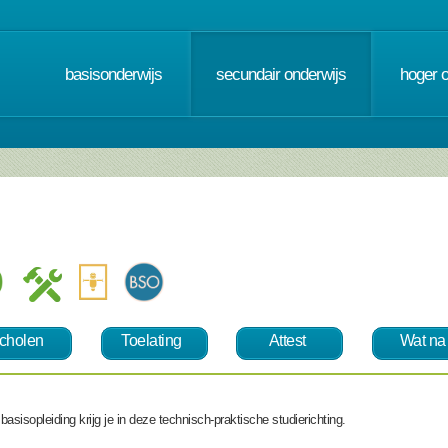
basisonderwijs
secundair onderwijs
hoger 
cholen
Toelating
Attest
Wat na
asisopleiding krijg je in deze technisch-praktische studierichting.