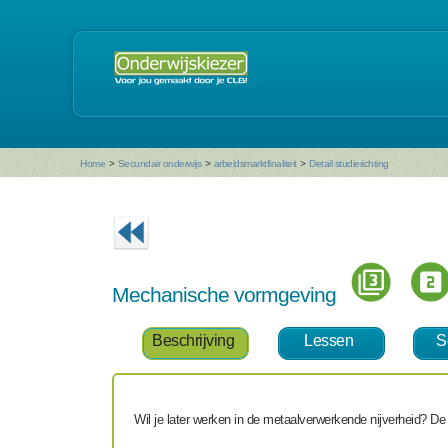
Home
>
Secundair onderwijs
>
arbeidsmarktfinaliteit
>
Detail studierichting
Mechanische vormgeving
Beschrijving
Lessen
S
Wil je later werken in de metaalverwerkende nijverheid? De b