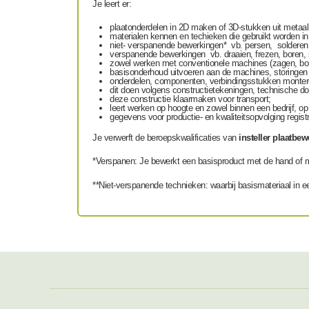
Je leert er:
plaatonderdelen in 2D maken of 3D-stukken uit metaal
materialen kennen en techieken die gebruikt worden in
niet- verspanende bewerkingen* vb. persen, solderen
verspanende bewerkingen vb. draaien, frezen, boren, s
zowel werken met conventionele machines (zagen, bor
basisonderhoud uitvoeren aan de machines, storingen 
onderdelen, componenten, verbindingsstukken monteren
dit doen volgens constructietekeningen, technische d
deze constructie klaarmaken voor transport;
leert werken op hoogte en zowel binnen een bedrijf, op 
gegevens voor productie- en kwaliteitsopvolging regist
Je verwerft de beroepskwalificaties van
insteller plaatbew
*Verspanen: Je bewerkt een basisproduct met de hand of met
**Niet-verspanende technieken: waarbij basismateriaal in e