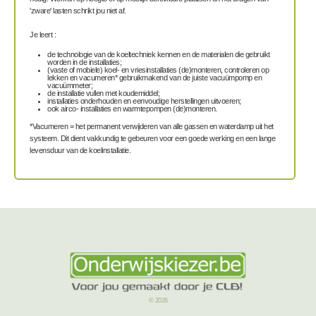
'zware' lasten schrikt jou niet af.
Je leert :
de technologie van de koeltechniek kennen en de materialen die gebruikt
worden in de installaties;
(vaste of mobiele) koel- en vriesinstallaties (de)monteren, controleren op
lekken en vacumeren* gebruikmakend van de juiste vacuümpomp en
vacuümmeter;
de installatie vullen met koudemiddel;
installaties onderhouden en eenvoudige herstellingen uitvoeren;
ook airco- installaties en warmtepompen (de)monteren.
*Vacumeren = het permanent verwijderen van alle gassen en waterdamp uit het
systeem. Dit dient vakkundig te gebeuren voor een goede werking en een lange
levensduur van de koelinstallatie.
© 2026