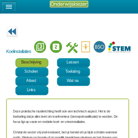
Koelinstallaties
Beschrijving
Lessen
Scholen
Toelating
Attest
Wat na
Links
Deze praktische studierichting heeft ook een technisch aspect.
Het is de
bedoeling dat je alles leert om koelmonteur (beroepskwalificatie) te worden.
De
focus ligt op vaste en mobiele koel- en vriesinstallaties.
Omdat de sector vrij snel evolueert, ben je bereid om je bij te scholen wanneer
nodig. Werken op hoogte of op moeilijk bereikbare plaatsen en het dragen van