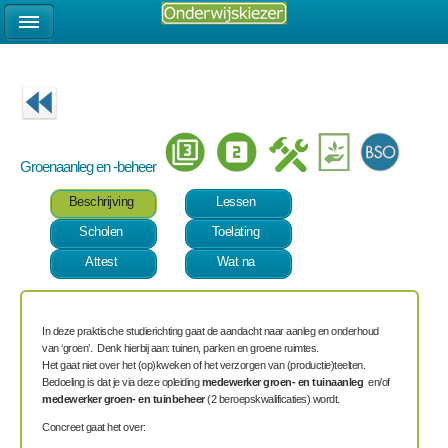
Groenaanleg en -beheer
Beschrijving
Lessen
Scholen
Toelating
Attest
Wat na
In deze praktische studierichting gaat de aandacht naar aanleg en onderhoud
van ‘groen’. Denk hierbij aan: tuinen, parken en groene ruimtes.
Het gaat niet over het (op)kweken of het verzorgen van (productie)teelten.
Bedoeling is dat je via deze opleiding
medewerker groen- en tuinaanleg
en/of
medewerker groen- en tuinbeheer
(2 beroepskwalificaties) wordt.
Concreet gaat het over: