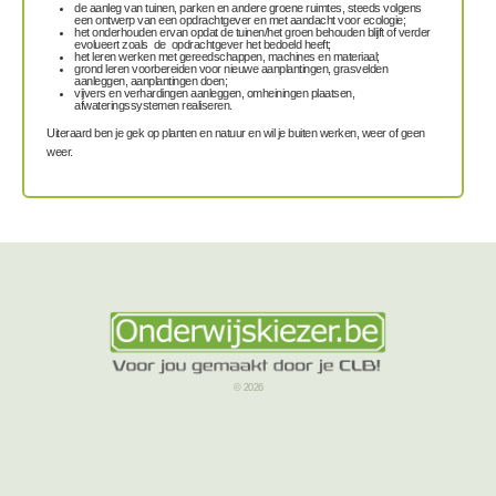
de aanleg van tuinen, parken en andere groene ruimtes, steeds volgens
een ontwerp van een opdrachtgever en met aandacht voor ecologie;
het onderhouden ervan opdat de tuinen/het groen behouden blijft of verder
evolueert zoals de opdrachtgever het bedoeld heeft;
het leren werken met gereedschappen, machines en materiaal;
grond leren voorbereiden voor nieuwe aanplantingen, grasvelden
aanleggen, aanplantingen doen;
vijvers en verhardingen aanleggen, omheiningen plaatsen,
afwateringssystemen realiseren.
Uiteraard ben je gek op planten en natuur en wil je buiten werken, weer of geen
weer.
© 2026