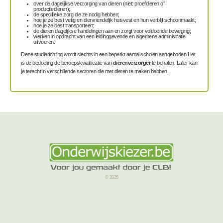
over de dagelijkse verzorging van dieren (niet: proefdieren of
productiedieren);
de specifieke zorg die ze nodig hebben;
hoe je ze best veilig en diervriendelijk huisvest en hun verblijf schoonmaakt;
hoe je ze best transporteert;
de dieren dagelijkse handelingen aan en zorgt voor voldoende beweging;
werken in opdracht van een leidinggevende en algemene administratie
uitvoeren.
Deze studierichting wordt slechts in een beperkt aantal scholen aangeboden.Het
is de bedoeling de beroepskwalificatie van
dierenverzorger
te behalen. Later kan
je terecht in verschillende sectoren die met dieren te maken hebben.
© 2026