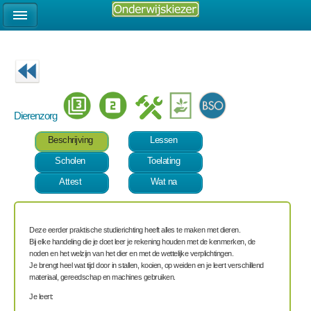
Dierenzorg
Beschrijving
Lessen
Scholen
Toelating
Attest
Wat na
Deze eerder praktische studierichting heeft alles te maken met dieren.
Bij elke handeling die je doet leer je rekening houden met de kenmerken, de
noden en het welzijn van het dier en met de wettelijke verplichtingen.
Je brengt heel wat tijd door in stallen, kooien, op weiden en je leert verschillend
materiaal, gereedschap en machines gebruiken.
Je leert: