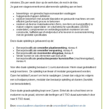
minstens 20u per week door op de werkvloer
, de rest in de klas.
Je gaat een stageovereenkomst alternerende opleiding aan en leert:
bewerkings- en gereedschapsvoorwaarden vastleggen
hulpgereedschappen definiëren
stukken bewerken met actuele klassieke en gestuurde machines om een
efficiënt (performant) proces te bekomen
stukken uit diverse materiaalsoorten (ferro, non-ferro en kunststoffen) te
maken volgens oppervlakte- en volumetrische specificaties (2D/3D)
onderdelen, componenten en verbindingsstukken monteren om een
constructie, halffabricaat of eindproduct af te leveren in overeenstemming
met de gestelde specificaties
Deze duale opleiding is gebaseerd op de:
Beroepskwalificatie
omsteller plaatbewerking
, niveau 4
Beroepskwalificatie
omsteller verspaning
, niveau 4
Beroepskwalificatie
monteerder-afregelaar,
niveau 4
Verder komen er ook
elementen
aan bod
uit
de
beroepskwalficatie
productieoperator kunststoffen
(machineregelaar),
niveau 4.
Voor elke duale opleiding bestaat er 1 curriculumdossier. Hierin staat gedetailleerd
wat jij moet leren. De opleiding kan lineair of modulair georganiseerd worden.
Open het tabblad ‘Lessen’ om het te raadplegen. Lineair dan volg je les volgens
een schooljaarsysteem, modulair dan bestaat je opleiding uit clusters (bundels
van leeractiviteiten).
Deze duale graadsopleiding loopt over 2 jaren. Enkel als de school kiest om te
evalueren na de graad, stromen alle leerlingen uit 5 TSO duaal automatisch door
naar 6 TSO duaal.
Bron:
www.duaalleren.vlaanderen
en de
omzendbrief ‘duaal leren en de