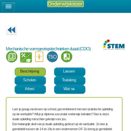
Mechanische vormgevingstechnieken duaal (CDO)
Beschrijving
Lessen
Scholen
Toelating
Attest
Wat na
Leer je graag via lessen op school, gecombineerd met een praktische opleiding
op de werkplek? Wil je je diploma secundair onderwijs behalen? Dan is deze
duale opleiding misschien geknipt voor jou.
Een belangrijk deel van je duale opleiding gebeurt op de werkplek
. Zo leer je
gemiddeld tussen de 14 en 19u in een ondernemen OF Zo breng je gemiddeld