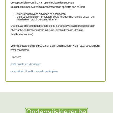
beroepsgerichte vorming kan op school worden gegeven.
Je gaat een stageovereenkomst alternerende opleiding aan en leert:
productiegegevens opvolgen en analyseren
de productie instellen, omstellen, bedienen, opvolgen en sturen aan de
installatie en vanuit de controlekamer
Deze duale opleiding is gebaseerd op de Beroepskwalificatie procesoperator
chemische en farmaceutische industrie (niveau 4 van de Vlaamse
kwalificatiestructuur).
Voor elke duale opleiding bestaat er 1 curriculumdossier. Hierin staat gedetailleerd
wat jij moet leren.
Bronnen:
www.duaalleren.vlaanderen
omzendbrief ‘duaal leren en de aanloopfase