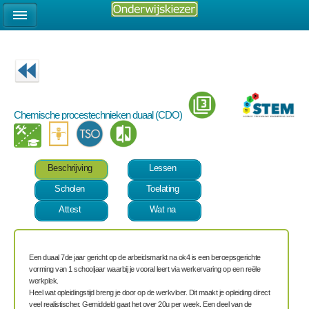
Chemische procestechnieken duaal (CDO)
Beschrijving
Lessen
Scholen
Toelating
Attest
Wat na
Een duaal 7
de
jaar gericht op de arbeidsmarkt na ok4
is een beroepsgerichte
vorming van
1 schooljaar
waarbij je vooral leert via werkervaring op een reële
werkplek.
Heel wat opleidingstijd breng je door op de werkvloer. Dit maakt je opleiding direct
veel realistischer. Gemiddeld gaat het over 20u per week.
Een deel van de