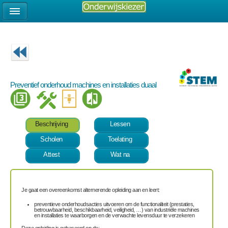
Preventief onderhoud machines en installaties duaal
Beschrijving
Lessen
Scholen
Toelating
Attest
Wat na
Je gaat een overeenkomst alternerende opleiding aan en leert:
preventieve onderhoudsacties uitvoeren om de functionaliteit (prestaties,
betrouwbaarheid, beschikbaarheid, veiligheid, …) van industriële machines
en installaties te waarborgen en de verwachte levensduur te verzekeren
Deze opleiding is gebaseerd op de: