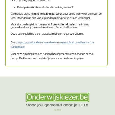
Beroepskwalificatie onderhoudsmonteur, niveau 3
Gemiddeld breng je
minstens 20 u per week
door op de werkvloer, de rest in de
klas. Meer dan de helft van je graadsopleiding leer je dus op je werkplek.
Voor elke duale opleiding bestaat er
1 curriculumdossier
. Hierin staat
gedetailleerd wat jij minimaal moet leren. Zie tabblad Lessen.
Deze duale opleiding is een graadsopleiding en loopt over 2 jaren.
Bron:
https://www.duaalleren.vlaanderen
en
omzendbrief duaal leren en de
aanloopfase
Voor deze opleiding kan een aanloopfase ingericht worden door de school.
Let op: De klassenraad beslist of je kan starten in de aanloopfase
© 2026