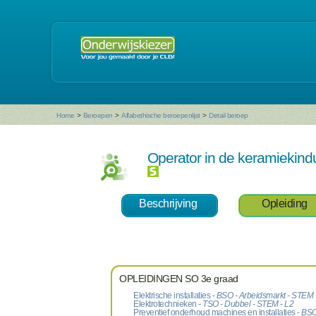
Home
>
Beroepen
>
Alfabethische beroepenlijst
>
Detail beroep
Operator in de keramiekind
Beschrijving
Opleiding
OPLEIDINGEN SO 3e graad
Elektrische installaties -
BSO - Arbeidsmarkt - STEM 
Elektrotechnieken -
TSO - Dubbel - STEM - L2
Preventief onderhoud machines en installaties -
BSO