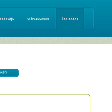
onderwijs
volwassenen
beroepen
nken