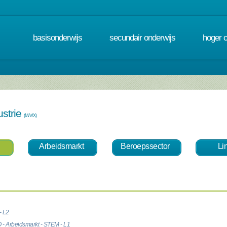
basisonderwijs
secundair onderwijs
hoger 
ustrie
(M/V/X)
Arbeidsmarkt
Beroepssector
Li
- L2
 - Arbeidsmarkt - STEM - L1