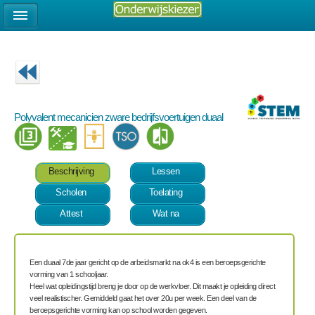
Polyvalent mecanicien zware bedrijfsvoertuigen duaal
Beschrijving
Lessen
Scholen
Toelating
Attest
Wat na
Een duaal 7
de
jaar gericht op de arbeidsmarkt na ok4 is een beroepsgerichte
vorming van
1 schooljaar.
Heel wat opleidingstijd breng je door op de werkvloer. Dit maakt je opleiding direct
veel realistischer. Gemiddeld gaat het over 20u per week. Een deel van de
beroepsgerichte vorming kan op school worden gegeven.