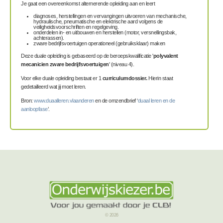
Je gaat een overeenkomst alternerende opleiding aan en leert
diagnoses, herstellingen en vervangingen uitvoeren van mechanische,
hydraulische, pneumatische en elektrische aard volgens de
veiligheidsvoorschriften en regelgeving.
onderdelen in- en uitbouwen en herstellen (motor, versnellingsbak,
achterassen).
zware bedrijfsvoertuigen operationeel (gebruiksklaar) maken
Deze duale opleiding is gebaseerd op de beroepskwalificatie '
polyvalent
mecanicien zware bedrijfsvoertuigen
' (niveau 4).
Voor elke duale opleiding bestaat er 1
curriculumdossier
.
Hierin staat
gedetailleerd wat jij moet leren.
Bron:
www.duaalleren.vlaanderen
en de omzendbrief ‘
duaal leren en de
aanloopfase
’.
© 2026