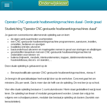
Operator CNC-gestuurde houtbewerkingsmachines duaal - Derde graad
Studierichting "Operator CNC-gestuurde houtbewerkingsmachines duaal"
Je gaat een overeenkomst alternerende opleiding aan en leert:
de eigen werkzaamheden voorbereiden
een CNC-gestuurde houtbewerkingsmachine programmeren, aansturen, instellen,
omstellen, bedienen en opvolgen
kwaliteitscontroles uitvoeren
basisonderhoud uitvoeren en maatregelen nemen in geval van storingen en afwijkingen
grondstoffen bewerken met een CNC-gestuurde houtbewerkingsmachine tot
onderdelen voor binnen- en
buitenschrijnwerk, meubels, interieurelementen, trappen, daktimmerelementen,
houtskeletbouw, decors- en standen, ...
Deze duale opleiding is gebaseerd op de
Beroepskwalificatie operator CNC-gestuurde houtbewerkingsmachines, niveau 4
Je brengt in dit specialisatiejaar heel wat tijd door op de werkvloer. Concreet gaat het om
minstens 20u per week. Dat is meer dan de helft van de opleiding. De rest leer je op school.
Voor elke duale opleiding bestaat er 1 curriculumdossier. Hierin staat gedetailleerd wat jij moet
leren. De opleiding kan lineair of modulair georganiseerd worden. Lineair dan volg je les
volgens een schooljaarsysteem, modulair dan bestaat je opleiding uit clusters (bundels van
leeractiviteiten).