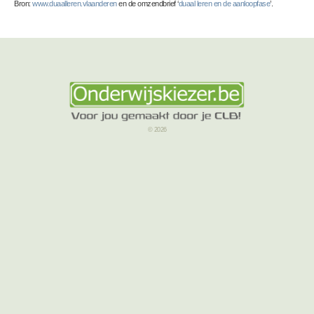
Bron:
www.duaalleren.vlaanderen
en de omzendbrief ‘
duaal leren en de aanloopfase
’.
© 2026