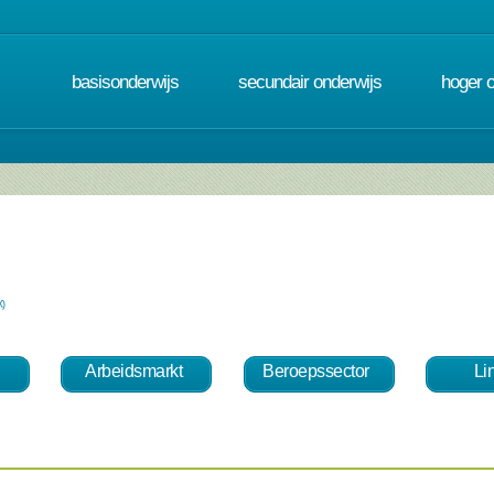
basisonderwijs
secundair onderwijs
hoger 
X)
Arbeidsmarkt
Beroepssector
Li