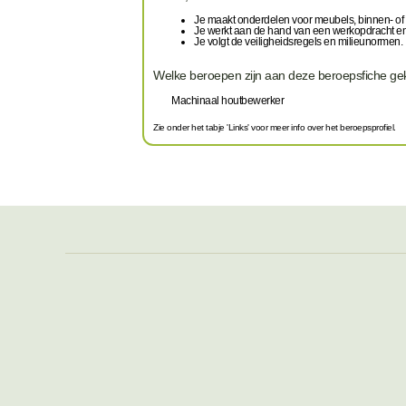
Je maakt onderdelen voor meubels, binnen- of b
Je werkt aan de hand van een werkopdracht en
Je volgt de veiligheidsregels en milieunormen.
Welke beroepen zijn aan deze beroepsfiche g
Machinaal houtbewerker
Zie onder het tabje 'Links' voor meer info over het beroepsprofiel.