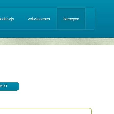
onderwijs
volwassenen
beroepen
nken