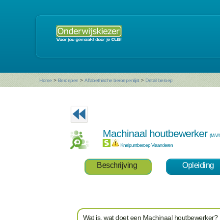
Home
>
Beroepen
>
Alfabethische beroepenlijst
>
Detail beroep
Machinaal houtbewerker
(M/V/
Knelpuntberoep Vlaanderen
Beschrijving
Opleiding
Wat is, wat doet een Machinaal houtbewerker?