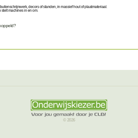
uitenschrijnwerk, decors of standen, in massief hout of plaatmateriaal.
 stelt machines in en om.
ekoppeld?
© 2026