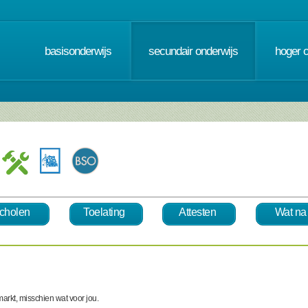
basisonderwijs
secundair onderwijs
hoger 
cholen
Toelating
Attesten
Wat na
smarkt, misschien wat voor jou.