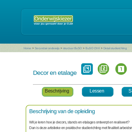
Home
>
Secundair onderwijs
>
structuur BuSO
>
BuSO OV4
>
Detail studierichting
Decor en etalage
Beschrijving
Lessen
S
Beschrijving van de opleiding
Wil je leren hoe je decors, stands en etalages ontwerpt en realiseert?
Dan is deze artistieke en praktische studierichting met finaliteit arbeid