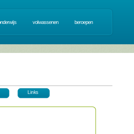
onderwijs
volwassenen
beroepen
Links