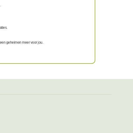
.
ties.
 geen geheimen meer voor jou.