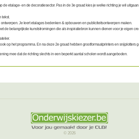
 de etalage- en de decoratiesector. Pas in de 3e graad kies je welke richting je wil uitgaan
 tekst.
n ontwerpen. Je leert etalages bedenken & opbouwen en publiciteitsontwerpen maken.
t de belangrijkste kunststromingen die als inspiratiebron kunnen dienen voor je eigen crea
telier.
t ook op het programma. En na deze 2
e
graad hebben grootformaatprinters en snijplotters
 rekening mee dat de richting slechts in een beperkt aantal scholen wordt aangeboden.
© 2026