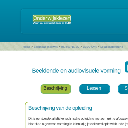
Home
>
Secundair onderwijs
>
structuur BuSO
>
BuSO OV4
>
Detail studierichting
Beeldende en audiovisuele vorming
Beschrijving
Lessen
S
Beschrijving van de opleiding
Dit is een
brede
artistieke technische opleiding met een
ruime algemen
Naast de algemene vorming in talen krijg je ook verdiepte wiskunde (