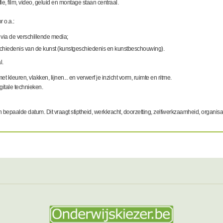
e, film, video, geluid en montage staan centraal.
 o.a.:
n via de verschillende media;
geschiedenis van de kunst (kunstgeschiedenis en kunstbeschouwing).
l.
euren, vlakken, lijnen... en verwerf je inzicht vorm, ruimte en ritme.
gitale technieken.
en bepaalde datum.
Dit vraagt stiptheid, werkkracht, doorzetting, zelfwerkzaamheid, organi