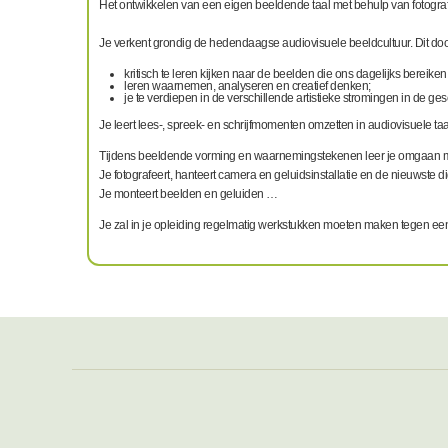
Het ontwikkelen van een eigen beeldende taal met behulp van fotografi
Je verkent grondig de hedendaagse audiovisuele beeldcultuur. Dit door
kritisch te leren kijken naar de beelden die ons dagelijks bereike
leren waarnemen, analyseren en creatief denken;
je te verdiepen in de verschillende artistieke stromingen in de 
Je leert lees-, spreek- en schrijfmomenten omzetten in audiovisuele taa
Tijdens beeldende vorming en waarnemingstekenen leer je omgaan met kl
Je fotografeert, hanteert camera en geluidsinstallatie en de nieuwste di
Je monteert beelden en geluiden …
Je zal in je opleiding regelmatig werkstukken moeten maken tegen e