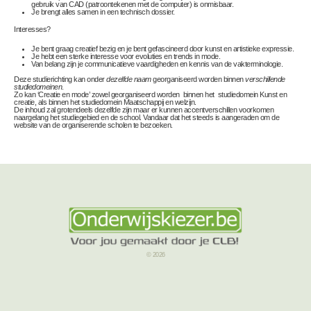
gebruik van CAD (patroontekenen met de computer) is onmisbaar.
Je brengt alles samen in een
technisch dossier
.
Interesses?
Je bent graag creatief bezig en je bent gefascineerd door kunst en artistieke expressie.
Je hebt een sterke interesse voor evoluties en trends in mode.
Van belang zijn je communicatieve vaardigheden en kennis van de vakterminologie.
Deze studierichting kan onder
dezelfde naam
georganiseerd worden binnen
verschillende
studiedomeinen
.
Zo kan ‘Creatie en mode’ zowel georganiseerd worden binnen het studiedomein Kunst en
creatie, als binnen het studiedomein Maatschappij en welzijn.
De inhoud zal grotendeels dezelfde zijn maar er kunnen accentverschillen voorkomen
naargelang het studiegebied en de school. Vandaar dat het steeds is aangeraden om de
website van de organiserende scholen te bezoeken.
© 2026