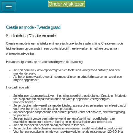
Creatie en mode - Tweede graad
Studierichting "Creatie en mode"
Creatie en mode is een artistieke en theoretisch-praktische studierichting. Creatie en mode
leidt leerlingen op om zoals in een confectiebedrijf mee te werken in het hele proces van
ontwerp tot uitvoering.
Het accent ligt vooral op de
voorbereiding van de uitvoering
:
Je leert een uniek ontwerp
vormgeven
en toetst een voorgesteld ontwerp aan een
marktonderzoek.
Als het ontwerp vastligt, wordt het omgezet in een productierijp patroon en wordt een
snijplan opgemaakt.
Hoe ziet het eruit?
Je krijgt een
algemene basisvorming.
In het
specifieke gedeelte
legt Creatie en Mode de
focus op
creëren
en
patroontekenen
en word je opgeleid in vormgeving en
modetechnieken.
Je verdiept je in de wereld van mode, kleding, accessoires en interieur en je leert daarbij
veel over het proces van
creatie
en
productie.
Je doorloopt alle stappen van een creatief proces vanaf het ontwerp, over vormgeving
tot productie.
Je leert inzicht verwerven in de verwerkings- en afwerkingsmogelijkheden van
materialen om de productie van kleding en interieurartikelen voor te bereiden
Je leert technieken beheersen om patronen te tekenen.
Je verdiept je in de technieken en materialen om een model kwalitatief te produceren.
Voor het patroontekenen en de vormgeving werk je met de relatie tussen 2D-3D. Het