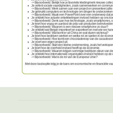
-> Bijvoorbeeld: Bekijk hoe je favoriete kledingmerk nieuwe colle
Je oefent sociale vaardigheden, zoals samenwerken en commun
-> Bijvoorbeeld: Werk samen aan een project en presenteer jullie 
Je gebruikt computers en technologie om dingen te onderzoeken 
-> Bijvoorbeeld: Maak een PowerPoint over een onderwerp dat je i
Je ontdekt hoe actuele ontwikkelingen invloed hebben op ons k
-> Bijvoorbeeld: Denk aan hoe technologie, zoals smartphones, o
Je leert hoe vraag en aanbod de prijs van producten beïnvloeden
-> Bijvoorbeeld: Waarom is een nieuwe smartphone zo duur?
Je ontdekt wat België importeert en exporteert en met wie we hand
-> Bijvoorbeeld: Wat komt er uit China en wat sturen wij terug?
Je leert hoe bedrijven werken en welke rol ze spelen in de econo
-> Bijvoorbeeld: Hoe komt een chocoladereep van de cacaoboon t
Je voert een eigen project uit.
-> Bijvoorbeeld: Start een kleine onderneming, zoals het verkop
Je leert hoe de overheid invloed heeft op de economie.
-> Bijvoorbeeld: Waarom krijgen sommige bedrijven steun van d
Je ontdekt hoe internationale organisaties invloed hebben op de
-> Bijvoorbeeld: Wat is de rol van de Europese Unie?
Met deze basisoptie krijg je de kans om economische en financiële vaa