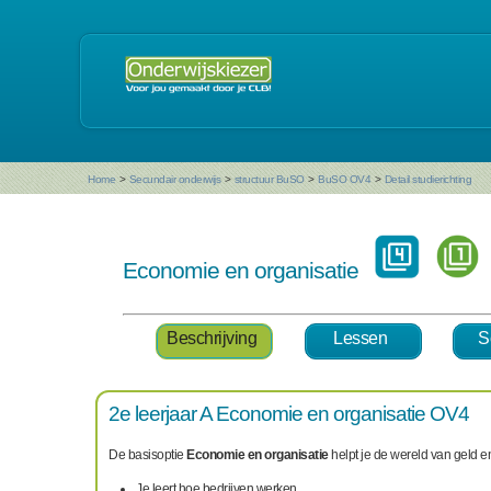
Home
>
Secundair onderwijs
>
structuur BuSO
>
BuSO OV4
>
Detail studierichting
Economie en organisatie
Beschrijving
Lessen
S
2e leerjaar A Economie en organisatie OV4
De basisoptie
Economie en organisatie
helpt je de wereld van geld e
Je leert hoe bedrijven werken.