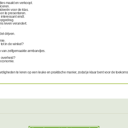
cties maakt en verkoopt.
iceren.
ideeën voor de klas.
en te presenteren.
nteressant vindt.
oopgedrag.
ns leven verandert.
.
el drijven.
mie.
ot in de winkel?
en van zelfgemaakte armbandjes.
e overheid?
 economie.
rdigheden te leren op een leuke en praktische manier, zodat je klaar bent voor de toekomst