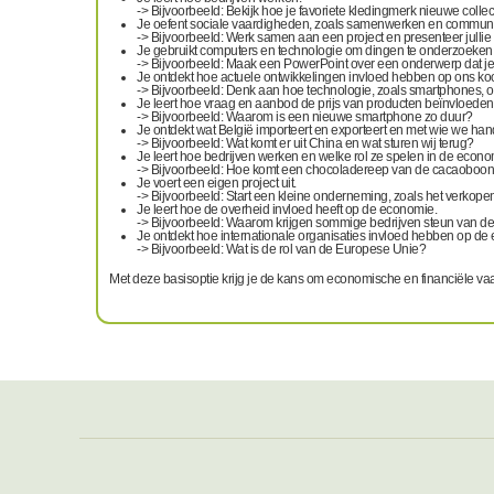
-> Bijvoorbeeld: Bekijk hoe je favoriete kledingmerk nieuwe colle
Je oefent sociale vaardigheden, zoals samenwerken en commun
-> Bijvoorbeeld: Werk samen aan een project en presenteer jullie 
Je gebruikt computers en technologie om dingen te onderzoeken 
-> Bijvoorbeeld: Maak een PowerPoint over een onderwerp dat je i
Je ontdekt hoe actuele ontwikkelingen invloed hebben op ons k
-> Bijvoorbeeld: Denk aan hoe technologie, zoals smartphones, o
Je leert hoe vraag en aanbod de prijs van producten beïnvloeden
-> Bijvoorbeeld: Waarom is een nieuwe smartphone zo duur?
Je ontdekt wat België importeert en exporteert en met wie we hand
-> Bijvoorbeeld: Wat komt er uit China en wat sturen wij terug?
Je leert hoe bedrijven werken en welke rol ze spelen in de econo
-> Bijvoorbeeld: Hoe komt een chocoladereep van de cacaoboon t
Je voert een eigen project uit.
-> Bijvoorbeeld: Start een kleine onderneming, zoals het verkop
Je leert hoe de overheid invloed heeft op de economie.
-> Bijvoorbeeld: Waarom krijgen sommige bedrijven steun van d
Je ontdekt hoe internationale organisaties invloed hebben op de
-> Bijvoorbeeld: Wat is de rol van de Europese Unie?
Met deze basisoptie krijg je de kans om economische en financiële vaa