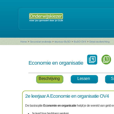
Home
>
Secundair onderwijs
>
structuur BuSO
>
BuSO OV4
>
Detail studierichting
Economie en organisatie
Beschrijving
Lessen
S
2e leerjaar A Economie en organisatie OV4
De basisoptie
Economie en organisatie
helpt je de wereld van geld e
Je leert hoe bedrijven werken.