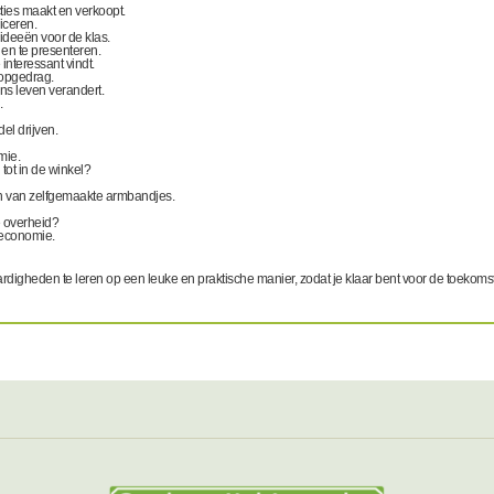
cties maakt en verkoopt.
iceren.
ideeën voor de klas.
en te presenteren.
nteressant vindt.
oopgedrag.
ns leven verandert.
.
el drijven.
mie.
ot in de winkel?
en van zelfgemaakte armbandjes.
e overheid?
 economie.
rdigheden te leren op een leuke en praktische manier, zodat je klaar bent voor de toekomst