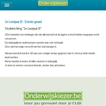
1e Leerjaar B - Eerste graad
Studierichting "1e Leerjaar B"
1B is bedoeld voor leerlingen die niet alle leerstof uit de lagere school hebben begrepen en/of
verworven.
De belangrijkste onderwerpen worden dan ook herhaald.
Dit is niet het enige verschil met het 1ste leerjaar A.
Nieuwe leerstof wordt in 1B aan een rustiger tempo gegeven dan in 1A en je hebt minder
leerkrachten.
Met je handen kunnen of willen werken is belangrijk.
Je leert er immers vooral al doende, eerder dan uit boeken.