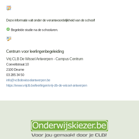
Deze informatie valt onder de verantwoordelijkheid van de school!
Begeleide studie na de schooluren.
Centrum voor leerlingenbegeleiding
Vrij CLB De Wissel Antwerpen - Campus Centrum
Coeveltstraat 10
2100 Deurne
03 285 34 50
info@vclbdewisselantwerpen.be
https://www.vrijclb.be/leerlingen/vrij-clb-de-wissel-antwerpen