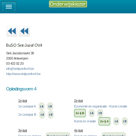
BuSO Sint-Jozef OV4
Sint-Jacobsmarkt 38
2000 Antwerpen
03 432 02 20
info@sintjozefov4.be
http://www.sintjozefov4.be
Opleidingsvorm 4
1e jaar
2e jaar
1e Leerjaar A
Economie en organisatie - Kunst-creatie
t 4
t 9
2e lj B
t 4
t 9
1e Leerjaar B
t 4
t 9
Kunst en creatie
2e lj A
t 4
t 9
3e jaar
4e jaar
Decor en etalage
Decor en etalage