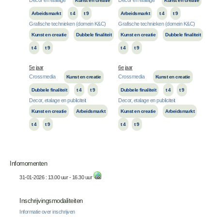
Kunst en creatie
Kunst en creatie
Arbeidsmarkt
t 4
t 9
Arbeidsmarkt
t 4
t 9
Grafische technieken (domein K&C)
Grafische technieken (domein K&C)
Kunst en creatie
Dubbele finaliteit
Kunst en creatie
Dubbele finaliteit
t 4
t 9
t 4
t 9
5e jaar
6e jaar
Crossmedia
Crossmedia
Kunst en creatie
Kunst en creatie
Dubbele finaliteit
t 4
t 9
Dubbele finaliteit
t 4
t 9
Decor, etalage en publiciteit
Decor, etalage en publiciteit
Kunst en creatie
Arbeidsmarkt
Kunst en creatie
Arbeidsmarkt
t 4
t 9
t 4
t 9
Infomomenten
31-01-2026 : 13.00 uur - 16.30 uur
Inschrijvingsmodaliteiten
Informatie over inschrijven