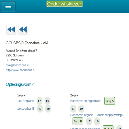
GO! SBSO Zonnebos - VIA
August Jonckersstraat 7
2900 Schoten
03 620 21 40
ov4@zonnebos.eu
http://www.zonnebos.eu
Opleidingsvorm 4
1e jaar
2e jaar
1e Leerjaar A
Economie en organisatie
t 7
t 9
2e lj A
1e Leerjaar B
t 7
t 9
t 7
t 9
Economie-organis. - Maatschappij-welzijn
2e lj B
t 7
t 9
Maatschappij en welzijn