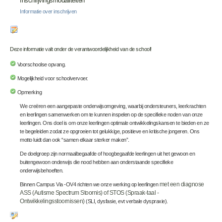
Inschrijvingsmodaliteiten
Informatie over inschrijven
Deze informatie valt onder de verantwoordelijkheid van de school!
Voorschoolse opvang.
Mogelijkheid voor schoolvervoer.
Opmerking
We creëren een aangepaste onderwijsomgeving, waarbij ondersteuners, leerkrachten
en leerlingen samenwerken om te kunnen inspelen op de specifieke noden van onze
leerlingen. Ons doel is om onze leerlingen optimale ontwikkelingskansen te bieden en ze
te begeleiden zodat ze opgroeien tot gelukkige, positieve en kritische jongeren. Ons
motto luidt dan ook “samen elkaar sterker maken”.
De doelgroep zijn normaalbegaafde of hoogbegaafde leerlingen uit het gewoon en
buitengewoon onderwijs die nood hebben aan onderstaande specifieke
onderwijsbehoeften.
Binnen Campus Via -OV4 richten we onze werking op leerlingen
met een diagnose
ASS (Autisme Spectrum Stoornis) of STOS (Spraak-taal -
Ontwikkelingsstoornissen)
(SLI, dysfasie, evt verbale dyspraxie).