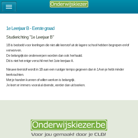
1e Leerjaar B - Eerste graad
Studierichting "1e Leerjaar B"
1B is bedoeld voor leerlingen die niet alle leerstof uit de lagere school hebben begrepen en/of
verworven.
De belangrijkste onderwerpen worden dan ook herhaald.
Dit is niet het enige verschil met het 1ste leerjaar A.
Nieuwe leerstof wordt in 1B aan een rustiger tempo gegeven dan in 1A en je hebt minder
leerkrachten.
Met je handen kunnen of willen werken is belangrijk.
Je leert er immers vooral al doende, eerder dan uit boeken.