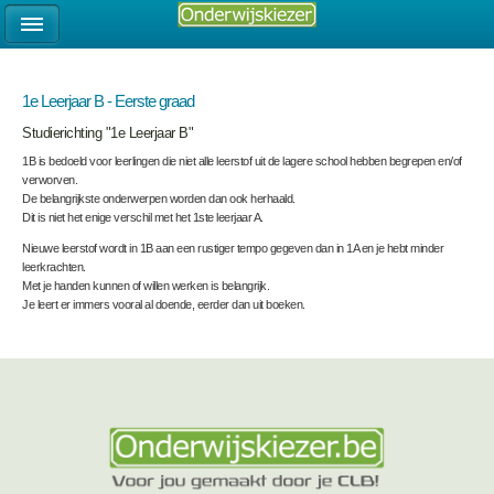
1e Leerjaar B - Eerste graad
Studierichting "1e Leerjaar B"
1B is bedoeld voor leerlingen die niet alle leerstof uit de lagere school hebben begrepen en/of
verworven.
De belangrijkste onderwerpen worden dan ook herhaald.
Dit is niet het enige verschil met het 1ste leerjaar A.
Nieuwe leerstof wordt in 1B aan een rustiger tempo gegeven dan in 1A en je hebt minder
leerkrachten.
Met je handen kunnen of willen werken is belangrijk.
Je leert er immers vooral al doende, eerder dan uit boeken.