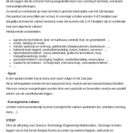
dit wil zeggen dat de school in het keuzegedeelte kiest voor vorming in techniek, eventueel
met praktijkoefeningen.
Je wordt zo voorbereid op meer technisch gerichte basisopties van het 2de leerjaar.
Het aanbod zal verschillen per school. In sommige scholen worden 4 of 5 lestijden aan
dergelijke technische vakken besteed, maar het kunnen ook 2 of 3 lestijden zijn in combinatie
met uren algemene vakken.
Hierbij enkele voorbeelden:
agrarische technieken
: land- en tuinbouw, veeteelt, fruit- en groenteteelt …;
mode
: kleding en mode;
handel
: aankoop en verkoop, geldhandel, betaalsystemen, bankwezen …;
bakkerij-hotel-slagerij
: voedselbehandeling, koken, bakken, serveren …;
nijverheidstechnieken
: bouw, elektriciteit, grafische technieken, hout,
metaal(bewerking), textiel …;
gezinstechnieken
: verzorging, hygiëne, voedselbereiding, wooncultuur …;
nautische technieken
: scheepvaart, zeemanschap, zeevaarttechnieken …
....
-
Sport
:
in een aantal scholen kan je extra uren sport volgen in het 1ste jaar.
Als je wil toegelaten worden tot een topsportschool, moet je wel een topsportstatuut bezitten.
Hiervoor moet je voorgedragen worden door een sportclub en bovendien moet je een positief
advies van de sportfederatie krijgen.
-
Kunstgerichte vakken
:
scholen met kunstonderwijs kunnen kunstgerichte vakken aanbieden (bv. artistieke vorming,
dans, .. ).
STEM
?
Dit is de afkorting voor Science-Technology-Engineering-Mathematics. Sommige scholen
leggen van in het eerste leerjaar A extra accenten op wetenschappen, wiskunde en