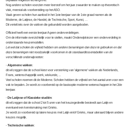
bepaalde religieuze achtergrond.
Nog andere scholen voorzien meer leerstof om het jaar zwaarder te maken op theoretisch
vlak, meestal als voorbereiding op het ASO.
Vaak geven scholen hun aanbod in het 1ste leerjaar van de 1ste graad namen als de
Moderne, de Latijnse, de Handel, de Technische, Sport, Kunst, …
Dit vertelt iets over de vakken die gebundeld worden aangeboden.
Officieel heeft een eerste leerjaar A geen onderverdelingen.
Om de informatie overzichtelijk voor te stellen, maakt Onderwijskiezer een onderverdeling in
onderstaande keuzemodellen.
Let wel dat scholen de vrijheid hebben om andere benamingen dan deze te gebruiken en dat
deze benamingen niet noodzakelijk voorkomen in de standaardlessentabellen van de
verschillende onderwijsnetten:
-
Algemene vakken
:
dit wil zeggen dat de school kiest voor versterking van 'algemene' vakken als Nederlands,
Frans, wetenschappelijk werk, wiskunde, ...
Veel scholen noemen dit de Moderne. Scholen hebben de vrijheid om het aantal uren voor een
vak te bepalen. Je wordt zo voorbereid op de basisoptie moderne wetenschappen in het 2de
leerjaar.
-
De Latijnse of Klassieke studiën
:
dit wil zeggen dat de school 2 tot 5 uren van het keuzegedeelte besteedt aan Latijn en
eventueel een kennismaking met Grieks.
Je wordt zo voorbereid op latere keuzes met Latijn en/of Grieks, maar uiteraard blijven andere
keuzes mogelijk.
-
Technische vakken
: