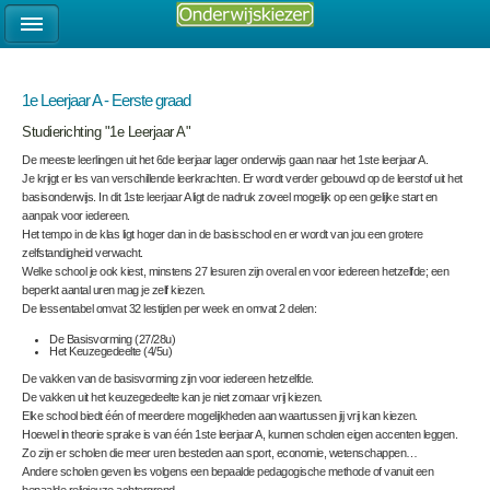
1e Leerjaar A - Eerste graad
Studierichting "1e Leerjaar A"
De meeste leerlingen uit het 6de leerjaar lager onderwijs gaan naar het 1ste leerjaar A.
Je krijgt er les van verschillende leerkrachten. Er wordt verder gebouwd op de leerstof uit het
basisonderwijs. In dit 1ste leerjaar A ligt de nadruk zoveel mogelijk op een gelijke start en
aanpak voor iedereen.
Het tempo in de klas ligt hoger dan in de basisschool en er wordt van jou een grotere
zelfstandigheid verwacht.
Welke school je ook kiest, minstens 27 lesuren zijn overal en voor iedereen hetzelfde; een
beperkt aantal uren mag je zelf kiezen.
De lessentabel omvat 32 lestijden per week en omvat 2 delen:
De Basisvorming (27/28u)
Het Keuzegedeelte (4/5u)
De vakken van de basisvorming zijn voor iedereen hetzelfde.
De vakken uit het keuzegedeelte kan je niet zomaar vrij kiezen.
Elke school biedt één of meerdere mogelijkheden aan waartussen jij vrij kan kiezen.
Hoewel in theorie sprake is van één 1ste leerjaar A, kunnen scholen eigen accenten leggen.
Zo zijn er scholen die meer uren besteden aan sport, economie, wetenschappen…
Andere scholen geven les volgens een bepaalde pedagogische methode of vanuit een