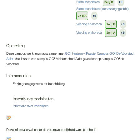
Stem-technieken
2e lj B
t 9
Stem-technieken (toepassingsgericht)
2e lj A
t 9
Voeding en horeca
2e lj B
t 9
Voeding en horeca
2e lj A
t 9
Opmerking
Deze campus werkt erg nauw samen met
GO! Horizon – Passtel Campus GO! De Voorstad
Aalst
. Veel lessen van campus GO! Middenschool Aalst gaan door op campus GO! de
Voorstad.
Infomomenten
Er zijn geen gegevens ter beschikking
Inschrijvingsmodaliteiten
Informatie over inschrijven
Deze informatie valt onder de verantwoordelijkheid van de school!