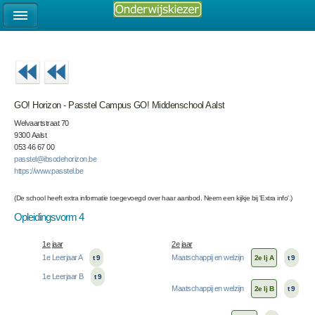
GO! Horizon - Passtel Campus GO! Middenschool Aalst
Welvaartstraat 70
9300 Aalst
053 46 67 00
passtel@ibsodehorizon.be
https://www.passtel.be
(De school heeft extra informatie toegevoegd over haar aanbod. Neem een kijkje bij 'Extra info'.)
Opleidingsvorm 4
1e jaar
2e jaar
1e Leerjaar A
Maatschappij en welzijn
t 9
2e lj A
t 9
1e Leerjaar B
t 9
Maatschappij en welzijn
2e lj B
t 9