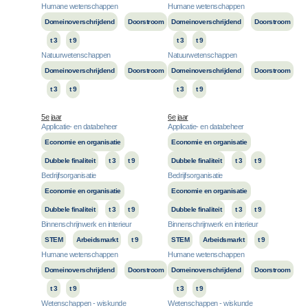
Humane wetenschappen
Humane wetenschappen
Domeinoverschrijdend
Doorstroom
Domeinoverschrijdend
Doorstroom
t 3
t 9
t 3
t 9
Natuurwetenschappen
Natuurwetenschappen
Domeinoverschrijdend
Doorstroom
Domeinoverschrijdend
Doorstroom
t 3
t 9
t 3
t 9
5e jaar
6e jaar
Applicatie- en databeheer
Applicatie- en databeheer
Economie en organisatie
Economie en organisatie
Dubbele finaliteit
t 3
t 9
Dubbele finaliteit
t 3
t 9
Bedrijfsorganisatie
Bedrijfsorganisatie
Economie en organisatie
Economie en organisatie
Dubbele finaliteit
t 3
t 9
Dubbele finaliteit
t 3
t 9
Binnenschrijnwerk en interieur
Binnenschrijnwerk en interieur
STEM
Arbeidsmarkt
t 9
STEM
Arbeidsmarkt
t 9
Humane wetenschappen
Humane wetenschappen
Domeinoverschrijdend
Doorstroom
Domeinoverschrijdend
Doorstroom
t 3
t 9
t 3
t 9
Wetenschappen - wiskunde
Wetenschappen - wiskunde