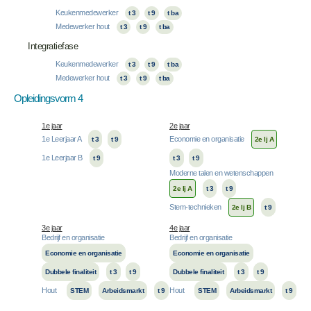
Keukenmedewerker
t 3
t 9
t ba
Medewerker hout
t 3
t 9
t ba
Integratiefase
Keukenmedewerker
t 3
t 9
t ba
Medewerker hout
t 3
t 9
t ba
Opleidingsvorm 4
1e jaar
2e jaar
1e Leerjaar A
Economie en organisatie
t 3
t 9
2e lj A
1e Leerjaar B
t 9
t 3
t 9
Moderne talen en wetenschappen
2e lj A
t 3
t 9
Stem-technieken
2e lj B
t 9
3e jaar
4e jaar
Bedrijf en organisatie
Bedrijf en organisatie
Economie en organisatie
Economie en organisatie
Dubbele finaliteit
t 3
t 9
Dubbele finaliteit
t 3
t 9
Hout
Hout
STEM
Arbeidsmarkt
t 9
STEM
Arbeidsmarkt
t 9