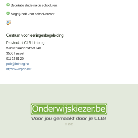
Begeleide studie na de schooluren.
Mogelijkheid voor schoolvervoer.
Centrum voor leerlingenbegeleiding
Provinciaal CLB Limburg
Willekensmolenstraat 140
3500 Hasselt
011 23 81 20
pclb@limburg.be
http://www.pclb.be/
© 2026