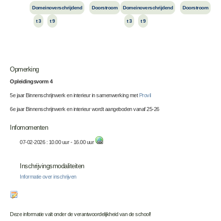
Domeinoverschrijdend
Doorstroom
Domeinoverschrijdend
Doorstroom
t 3
t 9
t 3
t 9
Opmerking
Opleidingsvorm 4
5e jaar Binnenschrijnwerk en interieur in samenwerking met
Provil
6e jaar Binnenschrijnwerk en interieur wordt aangeboden vanaf 25-26
Infomomenten
07-02-2026 : 10.00 uur - 16.00 uur
Inschrijvingsmodaliteiten
Informatie over inschrijven
Deze informatie valt onder de verantwoordelijkheid van de school!