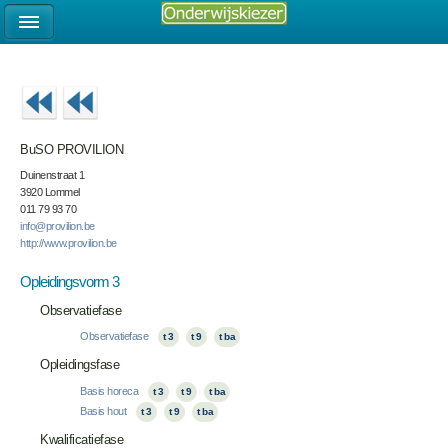
BuSO PROVILION
Duinenstraat 1
3920 Lommel
011 79 93 70
info@provilion.be
http://www.provilion.be
Opleidingsvorm 3
Observatiefase
Observatiefase
t 3
t 9
t ba
Opleidingsfase
Basis horeca
t 3
t 9
t ba
Basis hout
t 3
t 9
t ba
Kwalificatiefase