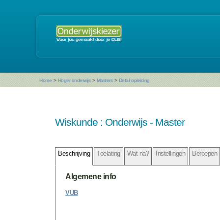
Home
>
Hoger onderwijs
>
Masters
>
Detail opleiding
Wiskunde : Onderwijs - Master
Beschrijving
Toelating
Wat na?
Instellingen
Beroepen
Algemene info
VUB