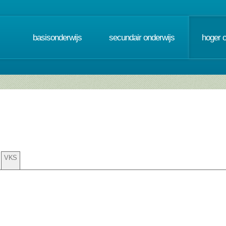
basisonderwijs
secundair onderwijs
hoger 
VKS