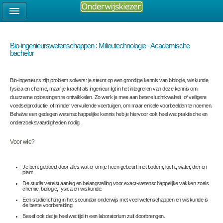
Bio-ingenieurswetenschappen : Milieutechnologie - Academische
bachelor
Bio-ingenieurs zijn problem solvers: je steunt op een grondige kennis van biologie, wiskunde,
fysica en chemie, maar je kracht als ingenieur ligt in het integreren van deze kennis om
duurzame oplossingen te ontwikkelen. Zo werk je mee aan betere luchtkwaliteit, of veiligere
voedselproductie, of minder vervuilende voertuigen, om maar enkele voorbeelden te noemen.
Behalve een gedegen wetenschappelijke kennis heb je hiervoor ook heel wat praktische en
onderzoeksvaardigheden nodig.
Voor wie?
Je bent geboeid door alles wat er om je heen gebeurt met bodem, lucht, water, dier en
plant.
De studie vereist aanleg en belangstelling voor exact-wetenschappelijke vakken zoals
chemie, biologie, fysica en wiskunde.
Een studierichting in het secundair onderwijs met veel wetenschappen en wiskunde is
de beste voorbereiding.
Besef ook dat je heel wat tijd in een laboratorium zult doorbrengen.