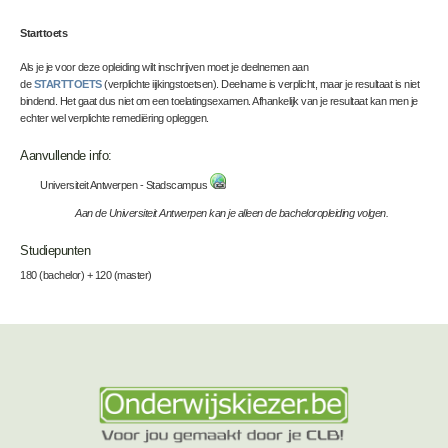
Starttoets
Als je je voor deze opleiding wilt inschrijven moet je deelnemen aan
de
STARTTOETS
(verplichte iijkingstoetsen). Deelname is verplicht, maar je resultaat is niet
bindend. Het gaat dus niet om een toelatingsexamen. Afhankelijk van je resultaat kan men je
echter wel verplichte remediëring opleggen.
Aanvullende info:
Universiteit Antwerpen - Stadscampus
Aan de Universiteit Antwerpen kan je alleen de bacheloropleiding volgen.
Studiepunten
180 (bachelor) + 120 (master)