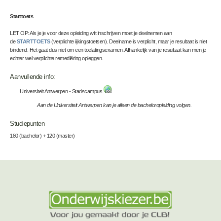
Starttoets
LET OP
: Als je je voor deze opleiding wilt inschrijven moet je deelnemen aan
de
STARTTOETS
(verplichte iijkingstoetsen). Deelname is verplicht, maar je resultaat is niet
bindend. Het gaat dus niet om een toelatingsexamen. Afhankelijk van je resultaat kan men je
echter wel verplichte remediëring opleggen.
Aanvullende info:
Universiteit Antwerpen - Stadscampus
Aan de Universiteit Antwerpen kan je alleen de bacheloropleiding volgen.
Studiepunten
180 (bachelor) + 120 (master)