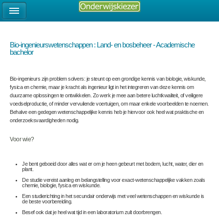
Bio-ingenieurswetenschappen : Land- en bosbeheer - Academische
bachelor
Bio-ingenieurs zijn problem solvers: je steunt op een grondige kennis van biologie, wiskunde,
fysica en chemie, maar je kracht als ingenieur ligt in het integreren van deze kennis om
duurzame oplossingen te ontwikkelen. Zo werk je mee aan betere luchtkwaliteit, of veiligere
voedselproductie, of minder vervuilende voertuigen, om maar enkele voorbeelden te noemen.
Behalve een gedegen wetenschappelijke kennis heb je hiervoor ook heel wat praktische en
onderzoeksvaardigheden nodig.
Voor wie?
Je bent geboeid door alles wat er om je heen gebeurt met bodem, lucht, water, dier en
plant.
De studie vereist aanleg en belangstelling voor exact-wetenschappelijke vakken zoals
chemie, biologie, fysica en wiskunde.
Een studierichting in het secundair onderwijs met veel wetenschappen en wiskunde is
de beste voorbereiding.
Besef ook dat je heel wat tijd in een laboratorium zult doorbrengen.