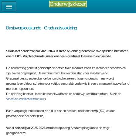
Basisverpleegkunde - Graduaatsopleiding
Sinds het academiejaar 2023-2024 is deze opleiding hervormd.We spreken niet meer
over HBO5 Verpleegkunde, maar over een graduaat Basisverpleegkunde.
De hervorming gebeurt geleidelijk: de eerste twee modules zoals ze hieronder beschreven
zijn, blijven ongewijzigd. De verdere modules worden stap voor stap herwerkt.
Graduaat basisverpleegkunde behoort tot het niveau hoger onderwijs maar wordt
georganiseerd door scholen voor voltijds secundair onderwijs in een samenwerkingsverband
met een hogeschool.
De opleiding bestaat uit een beroepskwalificatie en onderwijskwalificatie niveau 5 (zie de
Vlaamse kwalificatiestructuur
).
Basisverpleegkunde situeert zich dus tussen het secundair onderwijs (SO) en een
professionele bachelor (Pba).
Vanaf schooljaar 2025-2026
wordt de opleiding Basisverpleegkunde als volgt
georganiseerd: