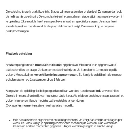
De opleiding is sterk praktijkgericht. Stages zijn een essentieel onderdeel. Ze nemen dan ook
de helft van je opleiding in. De complexiteit en het aantal uren stage stijgt naarmate je vordert in
je opleiding. Elke module heeft een specifieke inhoud en specifieke stages. Je stage heeft
steeds te maken met de module die je op dat moment volgt. Daarnaast krijg je nog veel
praktijkoefeningen.
Flexibele opleiding
Basisverpleegkunde is
modulair
en
flexibel
opgebouwd. Elke module is opgebouwd uit
afwisselend les en stage. Je kan per module inschrijven. Je kan slechts 1 module tegelijk
volgen. Meestal zijn er
verschillende instapmomenten
. Zo kan je je opleiding in de meeste
scholen starten op 1 september of op 1 februari.
Aangezien de opleiding flexibel georganiseerd kan worden, kan de
studieduur
verschillen.
Deze is immers afhankelijk van het traject dat je kiest. Als je bijvoorbeeld even stopt tussen het
volgen van verschillende modules zal je opleiding langer duren.
Ook qua
lesmomenten
zijn er veel variaties mogelijk:
Een aantal scholen organiseren enkel dagonderwijs. Je volgt dan voltijds of 4 dagen per
week les. Vaak kan je je opleiding combineren met deeltijds werken. Dan worden de
lessen op andere momenten gegeven. Stages worden geregeld in functie van je