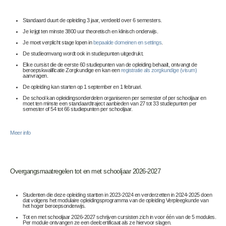
Standaard duurt de opleiding 3 jaar, verdeeld over 6 semesters.
Je krijgt ten minste 3800 uur theoretisch en klinisch onderwijs.
Je moet verplicht stage lopen in
bepaalde domeinen en settings
.
De studieomvang wordt ook in studiepunten uitgedrukt.
Elke cursist die de eerste 60 studiepunten van de opleiding behaalt, ontvangt de
beroepskwalificatie Zorgkundige en kan een
registratie als zorgkundige (visum)
aanvragen.
De opleiding kan starten op 1 september en 1 februari.
De school kan opleidingsonderdelen organiseren per semester of per schooljaar en
moet ten minste een standaardtraject aanbieden van 27 tot 33 studiepunten per
semester of 54 tot 66 studiepunten per schooljaar.
Meer info
Overgangsmaatregelen tot en met schooljaar 2026-2027
Studenten die deze opleiding startten in 2023-2024 en verderzetten in 2024-2025 doen
dat volgens het modulaire opleidingsprogramma van de opleiding Verpleegkunde van
het hoger beroepsonderwijs.
Tot en met schooljaar 2026-2027 schrijven cursisten zich in voor één van de 5 modules.
Per module ontvangen ze een deelcertificaat als ze hiervoor slagen.