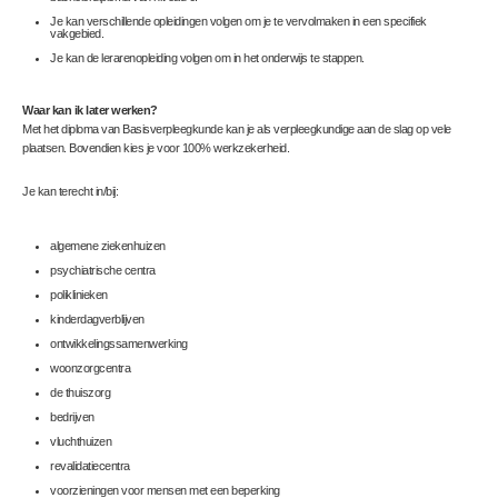
Je kan verschillende opleidingen volgen om je te vervolmaken in een specifiek
vakgebied.
Je kan de lerarenopleiding volgen om in het onderwijs te stappen.
Waar kan ik later werken?
Met het diploma van Basisverpleegkunde kan je als verpleegkundige aan de slag op vele
plaatsen. Bovendien kies je voor 100% werkzekerheid.
Je kan terecht in/bij:
algemene ziekenhuizen
psychiatrische centra
poliklinieken
kinderdagverblijven
ontwikkelingssamenwerking
woonzorgcentra
de thuiszorg
bedrijven
vluchthuizen
revalidatiecentra
voorzieningen voor mensen met een beperking