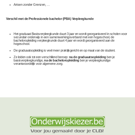
Artsen zonder Grenzen, …
Verschil met de Professionele bachelor (PBA) Verpleegkunde
Het graduaat Basisverpleegkunde duurt 3 jaar en wordt georganiseerd in scholen voor
secundair onderwijs in een samenwerkingsverband met een hogeschool, de
bacheloropleiding verpleegkunde duurt 4 jaar en wordt georganiseerd aan de
hogeschool.
De graduaatsopleiding is veel meer praktijkgericht en op maat van de student.
Ze leiden ook tot een verschillend beroep:
na de graduaatsopleiding
ben je
basisverpleegkundige,
na de bacheloropleiding
ben je verpleegkundige
verantwoordelijk voor algemene zorg.