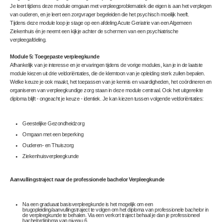
Je leert tijdens deze module omgaan met verpleegproblematiek die eigen is aan het verplegen
van ouderen, en je leert een zorgvrager begeleiden die het psychisch moeilijk heeft.
Tijdens deze module loop je stage op een afdeling Acute Geriatrie van een Algemeen
Ziekenhuis én je neemt een kijkje achter de schermen van een psychiatrische
verpleegafdeling.
Module 5: Toegepaste verpleegkunde
Afhankelijk van je interesse en je ervaringen tijdens de vorige modules, kan je in de laatste
module kiezen uit drie veldoriëntaties, die de klemtoon van je opleiding sterk zullen bepalen.
Welke keuze je ook maakt, het toepassen van je kennis en vaardigheden, het coördineren en
organiseren van verpleegkundige zorg staan in deze module centraal. Ook het uitgereikte
diploma blijft - ongeacht je keuze - identiek. Je kan kiezen tussen volgende veldoriëntaties:
Geestelijke Gezondheidzorg
Omgaan met een beperking
Ouderen- en Thuiszorg
Ziekenhuisverpleegkunde
Aanvullingstraject naar de professionele bachelor Verpleegkunde
Na een graduaat basisverpleegkunde is het mogelijk om een
brugopleiding/aanvullingstraject te volgen om het diploma van professionele bachelor in
de verpleegkunde te behalen. Via een verkort traject behaal je dan je professioneel
bachelordiploma van niveau 6.