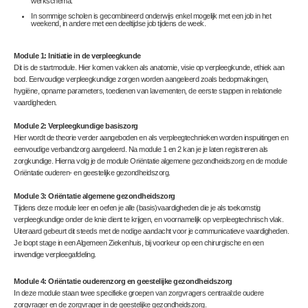
werkschema.
In sommige scholen is gecombineerd onderwijs enkel mogelijk met een job in het
weekend, in andere met een deeltijdse job tijdens de week.
Module 1: Initiatie in de verpleegkunde
Dit is de startmodule. Hier komen vakken als anatomie, visie op verpleegkunde, ethiek aan
bod. Eenvoudige verpleegkundige zorgen worden aangeleerd zoals bedopmakingen,
hygiëne, opname parameters, toedienen van lavementen, de eerste stappen in relationele
vaardigheden.
Module 2: Verpleegkundige basiszorg
Hier wordt de theorie verder aangeboden en als verpleegtechnieken worden inspuitingen en
eenvoudige verbandzorg aangeleerd. Na module 1 en 2 kan je je laten registreren als
zorgkundige. Hierna volg je de module Oriëntatie algemene gezondheidszorg en de module
Oriëntatie ouderen- en geestelijke gezondheidszorg.
Module 3: Oriëntatie algemene gezondheidszorg
Tijdens deze module leer en oefen je alle (basis)vaardigheden die je als toekomstig
verpleegkundige onder de knie dient te krijgen, en voornamelijk op verpleegtechnisch vlak.
Uiteraard gebeurt dit steeds met de nodige aandacht voor je communicatieve vaardigheden.
Je loopt stage in een Algemeen Ziekenhuis, bij voorkeur op een chirurgische en een
inwendige verpleegafdeling.
Module 4: Oriëntatie ouderenzorg en geestelijke gezondheidszorg
In deze module staan twee specifieke groepen van zorgvragers centraal:de oudere
zorgvrager en de zorgvrager in de geestelijke gezondheidszorg.